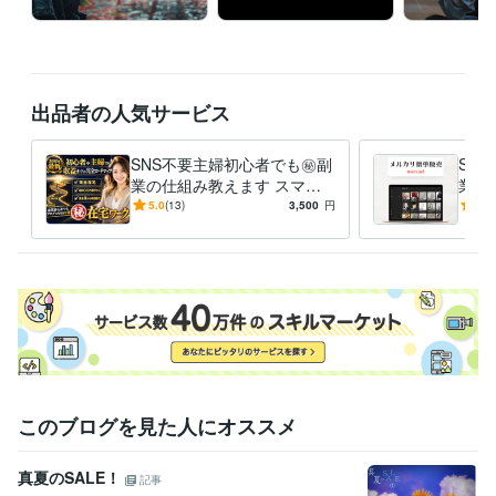
出品者の人気サービス
SNS不要主婦初心者でも㊙️副
SA
業の仕組み教えます スマホ1
業教
台で完結。2026年最新のAI技
来る
5.0
(13)
3,500
円
4.9
術で至福の収益化を。
れ、
このブログを見た人にオススメ
真夏のSALE！
記事