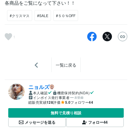
各商品をご覧になって下さい！！
#クリスマス
#SALE
#５０％OFF
1
一覧に戻る
ニョルズ
本人確認
機密保持契約(NDA)
インボイス発行事業者
未登録
総販売実績
128
評価
5.0
フォロワー
44
無料で見積り相談
メッセージを送る
フォロー
44