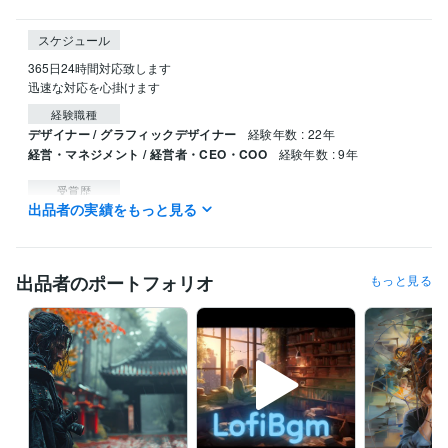
スケジュール
365日24時間対応致します

迅速な対応を心掛けます
経験職種
デザイナー / グラフィックデザイナー
経験年数 : 22年
経営・マネジメント / 経営者・CEO・COO
経験年数 : 9年
受賞歴
出品者の実績をもっと見る
ココナラ初出品
ココナラ初販売
ココナラブログ開始
ココナラにて
プラチナランク
得意分野
出品者のポートフォリオ
もっと見る
資産運用・副業の相談
アフィリエイト・副業・コンテンツ・SNS
SNS
副業
Webデザイン
アフィリエイト
ビジネス
占い
AI
デザイン制作
グラフィック/グラフィックデザイナー
デザイン
グラフィック