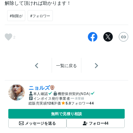
解除して頂ければ助かります！
#制限が
#フォロワー
2
一覧に戻る
ニョルズ
本人確認
機密保持契約(NDA)
インボイス発行事業者
未登録
総販売実績
128
評価
5.0
フォロワー
44
無料で見積り相談
メッセージを送る
フォロー
44