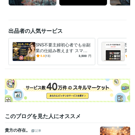
出品者の人気サービス
SNS不要主婦初心者でも㊙️副
SA
業の仕組み教えます スマホ1
業教
台で完結。2026年最新のAI技
来る
5.0
(13)
3,500
円
4.9
術で至福の収益化を。
れ、
このブログを見た人にオススメ
貴方の存在。
記事