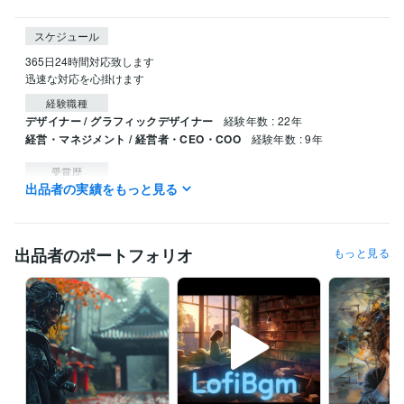
スケジュール
365日24時間対応致します

迅速な対応を心掛けます
経験職種
デザイナー / グラフィックデザイナー
経験年数 : 22年
経営・マネジメント / 経営者・CEO・COO
経験年数 : 9年
受賞歴
出品者の実績をもっと見る
ココナラ初出品
ココナラ初販売
ココナラブログ開始
ココナラにて
プラチナランク
得意分野
出品者のポートフォリオ
もっと見る
資産運用・副業の相談
アフィリエイト・副業・コンテンツ・SNS
SNS
副業
Webデザイン
アフィリエイト
ビジネス
占い
AI
デザイン制作
グラフィック/グラフィックデザイナー
デザイン
グラフィック