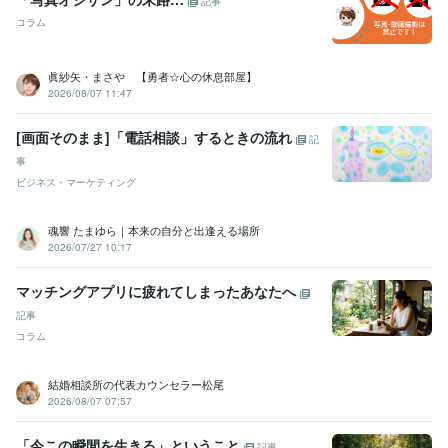
記事
す！
転職・生き方・生きがい
仕事と家事と育児との両立
【気軽に
コラム
安心】傾聴いたします。
人生の方向性
結婚
就職
転職
失業
パワハラ
自分らしく生きる
LGBTQ+
仕事
育児
ライティング・翻訳
リライトやWeb記事の作成
眞紗矢・まさや 【勇者☆心の休息部屋】
2026/08/07 11:47
子育て
生活
就職
再就職
専業主婦
大学受験
浪人生
心理学
料理
人間関係
[画面そのまま]「電話相談」するときの流れ
記
事
ビジネス・マーケティング
魂響 たまゆら｜本来の自分と出逢える場所
2026/07/27 10:17
マッチングアプリに疲れてしまったあなたへ
記事
コラム
結婚相談所の代表カウンセラー松尾
2026/08/07 07:57
「今この瞬間を生きる」ということ
記事