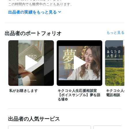
この時間内でも離席中のこともあります。

出品者の実績をもっと見る
◆「待機中」となっていたらいつでもお電話ください。「今すぐ電話す
る」を押してご購入ください。こちらからココナラアプリでお電話いた
します。

出品者のポートフォリオ
もっと見る
◆「相談中」の時は、相談終了後すぐに返信いたします。メッセージを
いただけるとうれしいです。

◆ポートフォリオにボイスサンプルがあります。ご購入前にお聞きいた
だくとイメージしやすいと思います。

◆ココナラブログもご覧いただけるとうれしいです！

これまでの人生で私が感じたこと、経験したこと、苦労したこと、良か
ったことなど「人となり」が少しだけ分かるかもしれません。

私がお聴きします
キクコ☆人生応援相談室
キクコ☆人
＊---＊  ＊---＊  ＊---＊ 

【ボイスサンプル】夢を語
電話相談
「言葉の魅力」をお届け中です

る場✿
温かい言葉　癒される言葉　優しい言葉

ほっとする言葉　ほんわかする言葉

出品者の人気サービス
気分が上がる言葉　リラックスする言葉

励ましの言葉　元気が出る言葉　
