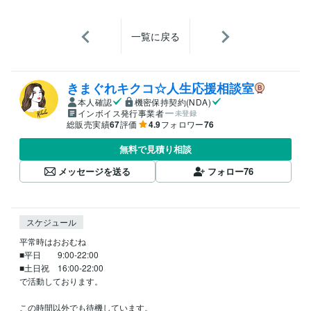
一覧に戻る
きまぐれキクコ☆人生応援相談室
本人確認
機密保持契約(NDA)
インボイス発行事業者
未登録
総販売実績
67
評価
4.9
フォロワー
76
無料で見積り相談
メッセージを送る
フォロー
76
スケジュール
平常時はおおむね

■平日　　9:00-22:00

■土日祝　16:00-22:00

で活動しております。

この時間以外でも待機しています。
