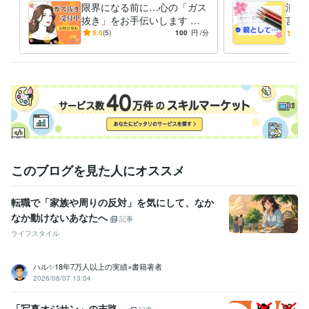
限界になる前に…心の「ガス
浪人
そんな「言葉の魅力」をあなたにお届けします✨
抜き」をお手伝いします こ
言え
の職場変⁉理不尽.忖度.偏見★
焦り
5.0
(5)
100
円
/分
-
(1)
経験職種
張り詰めた心は解放あるの
こと
事務・ビジネスサポート / 事務（一般事務）
経験年数 : 15年
み！
ライフスタイル・その他 / 講師・インストラクター
経験年数 : 3年
ライフスタイル・その他 / イベント司会
経験年数 : 2年
ライフスタイル・その他 / カウンセラー・コーチ
経験年数 : 2年
ライフスタイル・その他 / キャリア・資格アドバイザー
経験年数 : 2
年
受賞歴
ココナラレギュラーランク
ココナラシルバーランク
ココナラブロン
このブログを見た人にオススメ
ズランク
資格・検定
転職で「家族や周りの反対」を気にして、なか
マイクロソフト オフィス スペシャリスト（MOS）
取得年 : 2007年
なか動けないあなたへ
記事
ビジネス・クリエイティブツール
ライフスタイル
WordPress:0年
Excel:20年
Google スプレッドシート:3年
Google ドキュメント:3年
PowerPoint:5年
Word:20年
Canva:0年
ハル✨18年7万人以上の実績×書籍著者
2026/08/07 13:04
得意分野
悩み相談・カウンセリング
肯定的に傾聴しあなたの人生を応援しま
「写真オジサン」の末路…