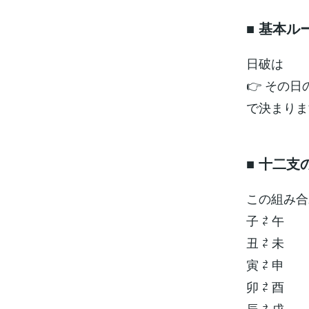
■ 基本ル
日破は
👉 その
で決まりま
■ 十二
この組み合
子 ⇄ 午
丑 ⇄ 未
寅 ⇄ 申
卯 ⇄ 酉
辰 ⇄ 戌