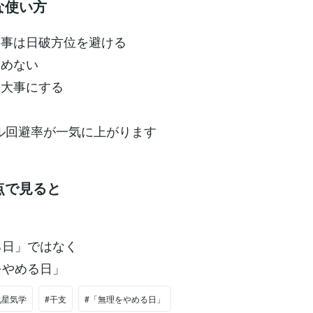
な使い方
用事は日破方位を避ける
進めない
を大事にする
ブル回避率が一気に上がります
点で見ると
る日」ではなく
をやめる日」
九星気学
#干支
#「無理をやめる日」