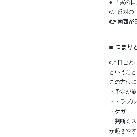
● 「寅の日
👉 反対
👉 南西
■ つまり
👉 日ご
ということ
この方位に
・予定が崩
・トラブル
・ケガ
・判断ミス
が起きやす