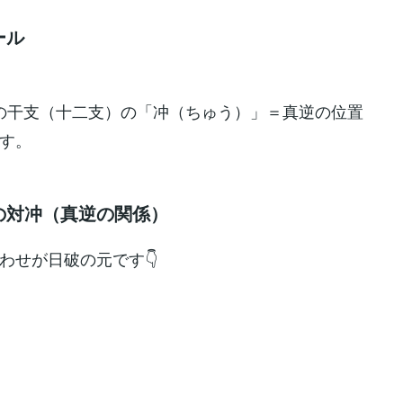
ール
日の干支（十二支）の「冲（ちゅう）」＝真逆の位置
す。
支の対冲（真逆の関係）
わせが日破の元です👇