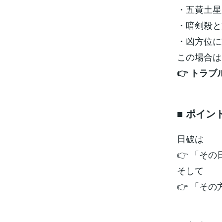
・五黄土星
・暗剣殺と
・凶方位に
この場合は
👉 トラ
■ ポイン
日破は
👉 「そ
そして
👉 「そ