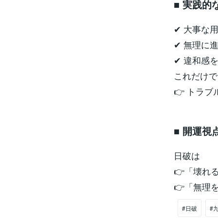
■ 実践的
✔ 大事な
✔ 無理に
✔ 違和感
これだけで
👉 トラ
■ 開運視
日破は
👉「壊れ
👉「無理
#日破
#