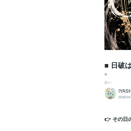
■ 日破
事
占い
IYA
2026/04/
👉 その