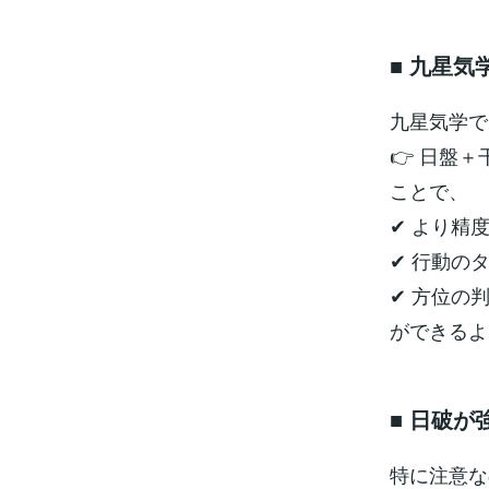
■ 九星気
九星気学で
👉 日盤
ことで、
✔ より精
✔ 行動の
✔ 方位の
ができるよ
■ 日破
特に注意な