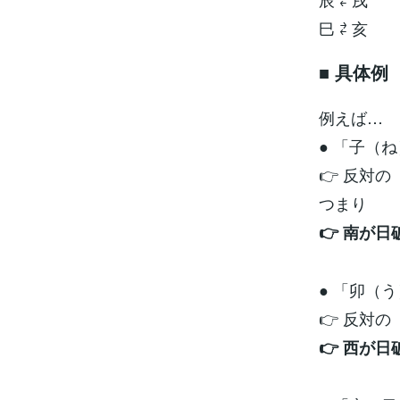
巳 ⇄ 亥
■ 具体例
例えば…
● 「子（
👉 反対
つまり
👉 南が日
● 「卯（
👉 反対
👉 西が日