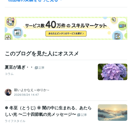
（※相談相手の対応時間のみ、状況により最終の時間（17：00）が変更
となる場合があります。）
経験職種
クリエイター / ライター・編集
経験年数 : 3年
エンジニア / システムエンジニア
経験年数 : 1年
事務・ビジネスサポート / 事務（一般事務）
経験年数 : 5年
生産・品質管理 / 生産技術・製造技術
経験年数 : 1年
職歴
このブログを見た人にオススメ
株式会社ラック
2016年3月 ~ 2016年7月
株式会社社オークラマイクロコーティング
2017年2月 ~ 2017年5月
夏至が過ぎ・・
株式会社システムズ・デザイン
2017年10月 ~ 2018年3月
記事
日本フードデリバリー株式会社
2018年4月 ~ 2021年4月
コラム
株式会社野村通信設備
2021年5月 ~ 2021年6月
グローデトレーディング株式会社
2021年7月 ~ 2023年3月
願いよかなえ～ゆりか～
フリーランス
2023年8月 ~ 現在
2026/06/24 14:47
資格・検定
❄ 冬至（とうじ) 🌞 闇の中に生まれる、あたら
情報処理技術者（基本情報技術者）
取得年 : 2013年
しい光 〜二十四節氣の光メッセージ〜
普通自動車第一種運転免許
取得年 : 2011年
記事
マイクロソフト オフィス スペシャリスト（MOS）
取得年 : 2011年
ライフスタイル
普通自動二輪免許
取得年 : 2014年