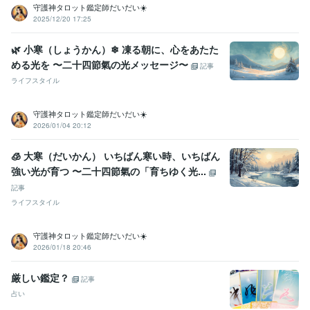
守護神タロット鑑定師だいだい☀️
プログラミング言語・フレームワーク
2025/12/20 17:25
C:2年
CSS:2年
HTML:2年
🌿 小寒（しょうかん）❄ 凍る朝に、心をあたた
ビジネス・クリエイティブツール
Excel:10年
Google スプレッドシート:5年
Google スライド:5年
める光を 〜二十四節氣の光メッセージ〜
記事
Google ドキュメント:5年
Numbers:5年
Pages:2年
PowerPoint:10年
ライフスタイル
Word:10年
BASE:5年
カラーミーショップ:2年
Moneyfoward:0年
iMovie:2年
Vrew:1年
VLLO:1年
Canva:1年
守護神タロット鑑定師だいだい☀️
2026/01/04 20:12
得意分野
悩み相談・カウンセリング
悩み相談/愚痴聞き/LGBTQ相談
🧊 大寒（だいかん） いちばん寒い時、いちばん
恋愛 相談 悩み
ビジネス代行・事務代行
書類作成/データ入力/データ整理
強い光が育つ 〜二十四節氣の「育ちゆく光...
ビジネス 事務
記事
ライフスタイル
守護神タロット鑑定師だいだい☀️
2026/01/18 20:46
厳しい鑑定？
記事
占い