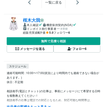
一覧に戻る
桜木大我
本人確認
機密保持契約(NDA)
インボイス発行事業者
未登録
総販売実績
8
評価
5.0
フォロワー
6
無料で見積り相談
メッセージを送る
フォロー
6
スケジュール
連絡可能時間 : 10:00〜17:00(状況により時間内でも連絡できない場合が
あります。)

休日 : 不定期

相談相手(電話とチャット)の仕事は、事前にメッセージにて希望する日時
を複数教えてください！

相談相手の仕事は電話での対応となるため、対応可能な時間帯は、

上記の連絡可能時間と同様です。

出品者の実績をもっと見る