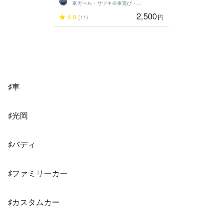
車ガール・サツキ＠車選び・購入サポート
2,500
4.9
円
(11)
♯車
♯光岡
♯バディ
♯ファミリーカー
♯カスタムカー