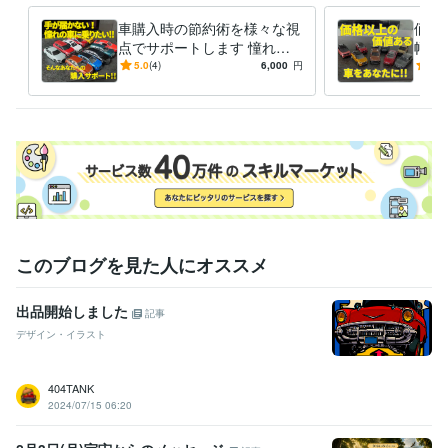
車購入時の節約術を様々な視
価格
点でサポートします 憧れの
幅広
車に手が届かない・費用を抑
を見
5.0
(4)
6,000
円
4.9
えたいと悩んでいるあなた
から
へ。
ト
このブログを見た人にオススメ
出品開始しました
記事
デザイン・イラスト
404TANK
2024/07/15 06:20