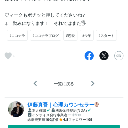
♡マークもポチッと押してくださいね♪
↓ 励みになります！ それではまた🖐️
#ココナラ
#ココナラブログ
#恋愛
#今年
#スタート
4
一覧に戻る
伊藤真吾｜心理カウンセラー
本人確認
機密保持契約(NDA)
インボイス発行事業者
未登録
総販売実績
100
評価
4.8
フォロワー
109