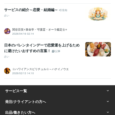
職歴
医療法人 介護老人保健施設
2009年3月 ~ 2023年4月
サービスの紹介～恋愛・結婚編～
告知
医療法人 サービス付き高齢者向け住宅
2024年7月 ~ 現在
占い
受賞歴
ココナラ登録
ココナラ初出品
ココナラ商品が初購入される　レギュ
関谷百笑⭐算命学・守護霊・オーラ鑑定士⭐
ラーランク取得
ココナラ　レギュラーランク→シルバーランクへ昇
2026/04/16 02:14
格
ココナラ　シルバーランク→ゴールドランクへ昇格
ココナラ　ゴ
ールドランク→プラチナランクへ昇格
日本のバレンタインデーで恋愛運を上げるため
資格・検定
に避けたいおすすめの言葉！
記事
ホームヘルパー2級
取得年 : 2006年
占い
介護福祉士
取得年 : 2008年
行動心理士
取得年 : 2024年
☆ハワイアンスピリチュル☆～ハナイノウエ
2026/02/13 14:10
ビジネス・クリエイティブツール
ChatGPT:1年
Adobe Photoshop:1年
Canva:1年
Adobe Premiere Pro:1年
Vrew:1年
その他ツール
介護で培った傾聴スキル:20年
コミュニケーションスキル:30年
家族や仲間を思いやる心:30年
介護福祉士として役職を経験（副主任・主任）:10年
人を幸せにする力:10年