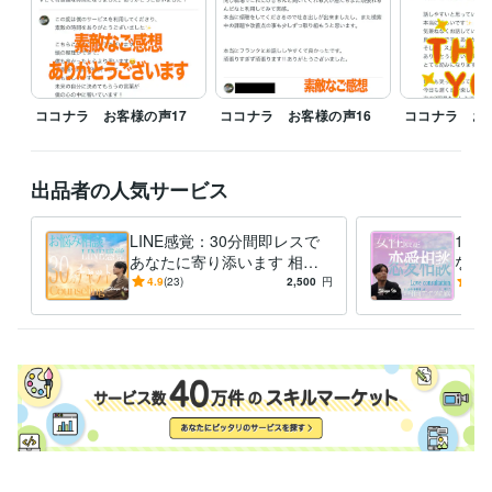
介護関係の相談：緑色

各相談ごとに色分けをしてあります。

・あなたの気持ちや悩みを

ココナラ お客様の声17
ココナラ お客様の声16
ココナラ お
　 電話で話せるサービス

・お悩み相談

・恋愛相談

出品者の人気サービス
・介護相談　　　など

LINE感覚：30分間即レスで
1時
あなたの気持ちをここで話せます！！

あなたに寄り添います 相談/
なた
愚痴/恋愛/お試しOK/何でも
び散
4.9
(23)
2,500
円
4.9
待機中かのご確認を

気軽にチャットしましょう
理、
よろしくお願いします。

しま
・お試しチャットサービス

30分即レス

返信回数縛りなし！ 

まずはココカラ！
