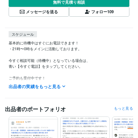
無料で見積り相談
メッセージを送る
フォロー
109
スケジュール
基本的に待機中はすぐにお電話できます！

・21時〜0時をメインに活動しております。

今すぐ相談可能（待機中）となっている場合は、

青い【今すぐ電話】をタップしてください。

ご予約も受付中です！

ご希望の日時をDMにてお知らせください。

出品者の実績をもっと見る
何かあれば気軽にDMください。

※メッセージの返信が遅くなることもありますので

　あらかじめご了承くださいませ。

出品者のポートフォリオ
もっと見る
お悩み相談、カウンセリング：オレンジ色

恋愛相談：ピンク色
