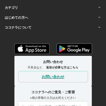
得意分野
悩み相談・カウンセリング
無計画での退職は絶対にやめた方がいい
です
仕事
悩み
退職
愚痴
解決
話し相手
悩み相談・カウンセリング
心のモヤモヤを解消する為のお悩み相談
悩み
相談
解決
愚痴
仕事
心
モヤモヤ
学歴
長野県 松本短期大学
2007年3月 ~ 2009年2月