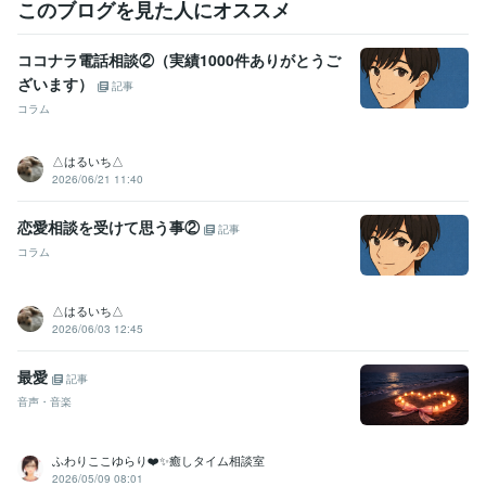
・1時間チャットサービス

このブログを見た人にオススメ
1時間即レス

ココナラ電話相談②（実績1000件ありがとうご
返信回数縛りなし！

ざいます）
記事
・お悩み相談

コラム
・恋愛相談

・介護相談　　　など

△はるいち△
2026/06/21 11:40
これからも色々なサービスを

恋愛相談を受けて思う事②
増やしていきます！

記事
コラム
※購入前にDMをいただけると

　間違えての購入が避けれたりしますので、

△はるいち△
　スムーズだと思います。

2026/06/03 12:45
よろしくお願いいたします。
最愛
記事
経験職種
音声・音楽
人事 / 人材開発・人材育成・研修
経験年数 : 10年
医療・介護 / 病院・介護施設経営
経験年数 : 15年
ライフスタイル・その他 / カウンセラー・コーチ
経験年数 : 2年
ふわりここゆらり❤️✨癒しタイム相談室
2026/05/09 08:01