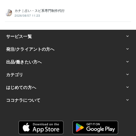
行動心理士
取得年 : 2024年
カナ｜占い・スピ系専門制作代行
ビジネス・クリエイティブツール
2026/08/07 11:23
ChatGPT:1年
Adobe Photoshop:1年
Canva:1年
Adobe Premiere Pro:1年
Vrew:1年
その他ツール
介護で培った傾聴スキル:20年
コミュニケーションスキル:30年
家族や仲間を思いやる心:30年
介護福祉士として役職を経験（副主任・主任）:10年
人を幸せにする力:10年
得意分野
悩み相談・カウンセリング
無計画での退職は絶対にやめた方がいい
です
仕事
悩み
退職
愚痴
解決
話し相手
悩み相談・カウンセリング
心のモヤモヤを解消する為のお悩み相談
悩み
相談
解決
愚痴
仕事
心
モヤモヤ
学歴
長野県 松本短期大学
2007年3月 ~ 2009年2月