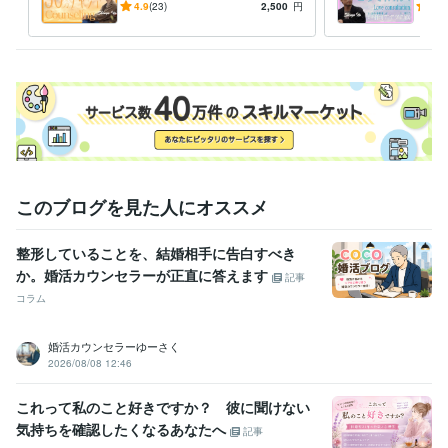
愚痴/恋愛/お試しOK/何でも
び散
4.9
(23)
2,500
円
4.9
待機中かのご確認を

気軽にチャットしましょう
理、
よろしくお願いします。

しま
・お試しチャットサービス

30分即レス

返信回数縛りなし！ 

まずはココカラ！

・1時間チャットサービス

このブログを見た人にオススメ
1時間即レス

整形していることを、結婚相手に告白すべき
返信回数縛りなし！

か。婚活カウンセラーが正直に答えます
記事
・お悩み相談

コラム
・恋愛相談

・介護相談　　　など

婚活カウンセラーゆーさく
2026/08/08 12:46
これからも色々なサービスを

これって私のこと好きですか？ 彼に聞けない
増やしていきます！

気持ちを確認したくなるあなたへ
記事
※購入前にDMをいただけると
