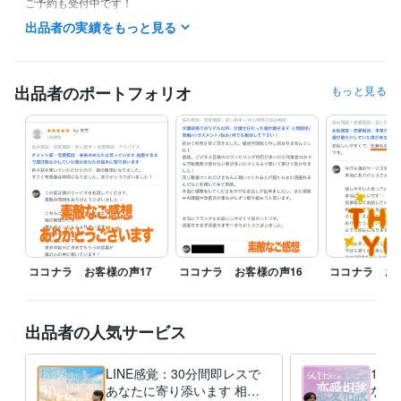
ご予約も受付中です！

ご希望の日時をDMにてお知らせください。

出品者の実績をもっと見る
何かあれば気軽にDMください。

※メッセージの返信が遅くなることもありますので

　あらかじめご了承くださいませ。

出品者のポートフォリオ
もっと見る
お悩み相談、カウンセリング：オレンジ色

恋愛相談：ピンク色

介護関係の相談：緑色

各相談ごとに色分けをしてあります。

・あなたの気持ちや悩みを

ココナラ お客様の声17
ココナラ お客様の声16
ココナラ お
　 電話で話せるサービス

・お悩み相談

・恋愛相談

出品者の人気サービス
・介護相談　　　など

LINE感覚：30分間即レスで
1時
あなたの気持ちをここで話せます！！

あなたに寄り添います 相談/
なた