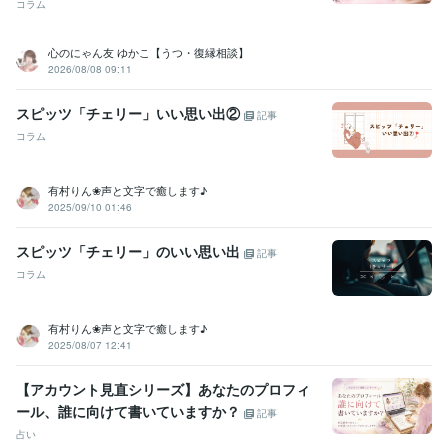
コラム
　間違えての購入が避けれたりしますので、

　スムーズだと思います。

心のにゃん友 ゆかこ【うつ・復縁相談】
2026/08/08 09:11
よろしくお願いいたします。
経験職種
スピッツ「チェリー」いい思い出②
記事
人事 / 人材開発・人材育成・研修
経験年数 : 10年
コラム
医療・介護 / 病院・介護施設経営
経験年数 : 15年
ライフスタイル・その他 / カウンセラー・コーチ
経験年数 : 2年
有村りん❀声と文字で癒します♪
職歴
2025/09/10 01:46
医療法人 介護老人保健施設
2009年3月 ~ 2023年4月
医療法人 サービス付き高齢者向け住宅
2024年7月 ~ 現在
スピッツ「チェリー」のいい思い出
記事
コラム
受賞歴
ココナラ登録
ココナラ初出品
ココナラ商品が初購入される　レギュ
ラーランク取得
ココナラ　レギュラーランク→シルバーランクへ昇
有村りん❀声と文字で癒します♪
格
ココナラ　シルバーランク→ゴールドランクへ昇格
ココナラ　ゴ
2025/08/07 12:41
ールドランク→プラチナランクへ昇格
【アカウント見直シリーズ】あなたのプロフィ
資格・検定
ール、誰に向けて書いていますか？
ホームヘルパー2級
取得年 : 2006年
記事
介護福祉士
取得年 : 2008年
占い