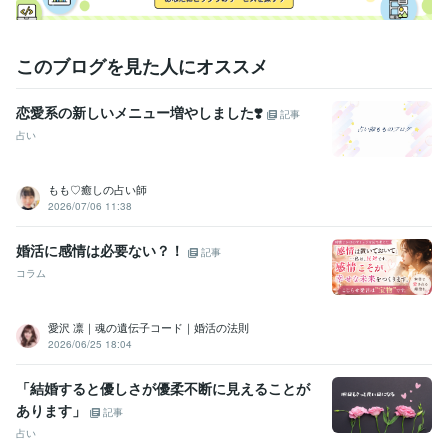
このブログを見た人にオススメ
恋愛系の新しいメニュー増やしました❣️
記事
占い
もも♡癒しの占い師
2026/07/06 11:38
婚活に感情は必要ない？！
記事
コラム
愛沢 凛｜魂の遺伝子コード｜婚活の法則
2026/06/25 18:04
「結婚すると優しさが優柔不断に見えることが
あります」
記事
占い