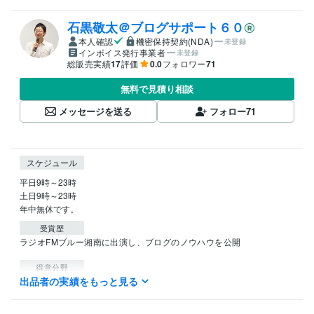
石黒敬太＠ブログサポート６０
本人確認
機密保持契約(NDA)
未登録
インボイス発行事業者
未登録
総販売実績
17
評価
0.0
フォロワー
71
無料で見積り相談
メッセージを送る
フォロー
71
スケジュール
平日9時～23時

土日9時～23時

年中無休です。
受賞歴
ラジオFMブルー湘南に出演し、ブログのノウハウを公開
得意分野
出品者の実績をもっと見る
Web制作・HP作成・EC構築
はてなブログの設定やデザイン
はてなブログ