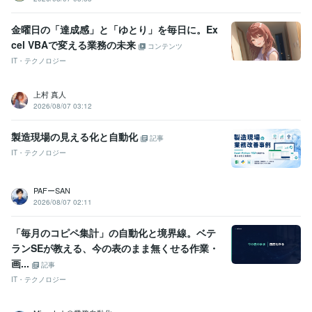
金曜日の「達成感」と「ゆとり」を毎日に。Ex
cel VBAで変える業務の未来
コンテンツ
IT・テクノロジー
上村 真人
2026/08/07 03:12
製造現場の見える化と自動化
記事
IT・テクノロジー
PAFーSAN
2026/08/07 02:11
「毎月のコピペ集計」の自動化と境界線。ベテ
ランSEが教える、今の表のまま無くせる作業・
画...
記事
IT・テクノロジー