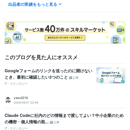
出品者の実績をもっと見る
Web制作・HP作成・EC構築
はてなブログの設定やデザイン
はてなブログ
このブログを見た人にオススメ
Googleフォームのリンクを送ったのに開けない
とき、最初に確認したい3つのこと
記事
IT・テクノロジー
yasu0216
2026/08/07 23:49
Claude Codeに社内のどの情報まで渡してよい？中小企業のため
の機密・個人情報の取...
記事
IT・テクノロジー