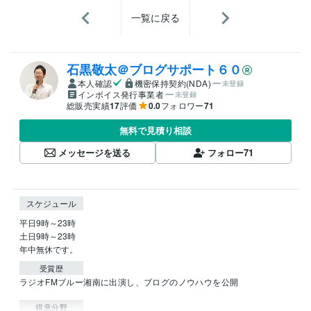
一覧に戻る
石黒敬太＠ブログサポート６０
本人確認
機密保持契約(NDA)
未登録
インボイス発行事業者
未登録
総販売実績
17
評価
0.0
フォロワー
71
無料で見積り相談
メッセージを送る
フォロー
71
スケジュール
平日9時～23時

土日9時～23時

年中無休です。
受賞歴
ラジオFMブルー湘南に出演し、ブログのノウハウを公開
得意分野