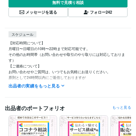
無料で見積り相談
メッセージを送る
フォロー
242
スケジュール
【対応時間について】

月曜日〜日曜日の10時〜22時まで対応可能です。

その他のお時間帯（お問い合わせや取引のやり取りには対応しておりま
す）

【ご連絡について】

お問い合わせやご質問は、いつでもお気軽にお送りください。

原則として24時間以内にご返信しておりますが

作業に集中している時間帯は返信が遅れる場合もございます。あらかじ
出品者の実績をもっと見る
めご了承くださいませ。

【お見積もりについて】

お見積もりは無料で承っております。

出品者のポートフォリオ
もっと見る
ヒアリングを通じて、ご予算や目的に応じたご提案をさせていただきま
すので

どうぞお気軽にご相談ください☘️
経験職種