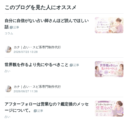
このブログを見た人にオススメ
自分に自信がない占い師さんほど読んでほしい
話
記事
コラム
カナ｜占い・スピ系専門制作代行
2026/07/23 13:28
世界観を作るより先にやるべきこと
記事
占い
カナ｜占い・スピ系専門制作代行
2026/06/27 11:36
アフターフォローは営業なの？鑑定後のメッセ
ージについて。
記事
占い