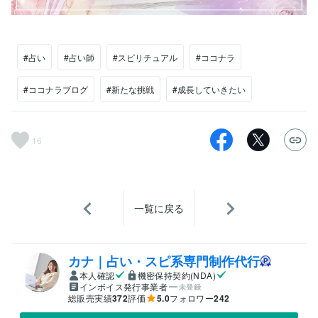
#占い
#占い師
#スピリチュアル
#ココナラ
#ココナラブログ
#新たな挑戦
#成長していきたい
16
一覧に戻る
カナ｜占い・スピ系専門制作代行
本人確認
機密保持契約(NDA)
インボイス発行事業者
未登録
総販売実績
372
評価
5.0
フォロワー
242