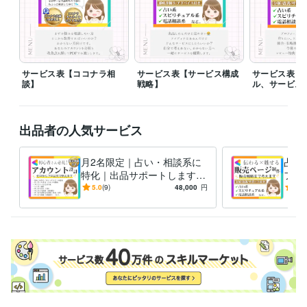
デザイナー / Webデザイナー
経験年数 : 2年
職歴
介護福祉士
2019年2月 ~ 2023年7月
WEBデザイナー
2023年9月 ~ 現在
サービス表【ココナラ相
サービス表【サービス構成
サービス表【
受賞歴
談】
戦略】
ル、サービス
ココナラサムネイル制作　ランキング順などで３冠達成
現在もラン
キング、おすすめで1位獲得
ココナラ出品コンサルカテゴリー　ラン
キング、おすすめ１位獲得
出品者の人気サービス
ビジネス・クリエイティブツール
Canva:1年
Adobe Illustrator:0年
Adobe Photoshop:2年
月2名限定｜占い・相談系に
占い
WordPress:2年
特化｜出品サポートします
フ・
本気の方のみ｜自己流で売れ
売上
5.0
(9)
48,000
円
5.0
得意分野
ない状態から選ばれる形に伴
DF
Web制作・HP作成・EC構築
サムネイル制作/広告バナー/ヘッダー
走します
ます
プロフィールやサービス文章作成
鑑定書デザイン/お守り画像
Webデザイン
photoshop
イラストレーター
キャンバ
集客・マーケティング相談
ココナラ販売戦略（トータルサポート）
ココナラアカウント添削や作成、アドバイス
占い師さん向けお悩み
電話相談
マーケティング
ココナラ
ココナラコンサル