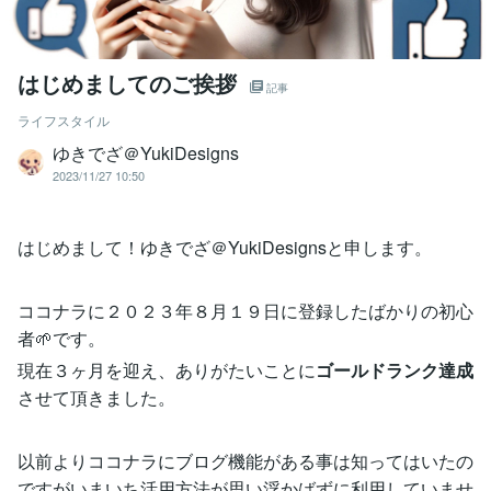
はじめましてのご挨拶
記事
ライフスタイル
ゆきでざ＠YukiDesigns
2023/11/27 10:50
はじめまして！ゆきでざ＠YukiDesignsと申します。
ココナラに２０２３年８月１９日に登録したばかりの初心
者🌱です。
現在３ヶ月を迎え、ありがたいことに
ゴールドランク達成
させて頂きました。
以前よりココナラにブログ機能がある事は知ってはいたの
ですがいまいち活用方法が思い浮かばずに利用していませ