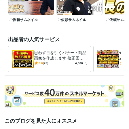
ご依頼サムネイル
ご依頼サムネイル
ご依頼サムネ
出品者の人気サービス
思わず目を引くバナー・商品
修正無
画像を作成します 修正回数
ムネ
無制限！つい気になるそんな
納！
5.0
(42)
4,000
円
5.0
画像を格安で！
すお
このブログを見た人にオススメ