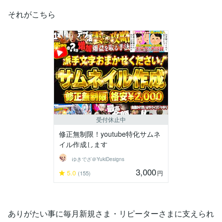
それがこちら
受付休止中
修正無制限！youtube特化サムネ
イル作成します
ゆきでざ＠YukiDesigns
3,000
5.0
円
(155)
ありがたい事に毎月新規さま・リピーターさまに支えられ