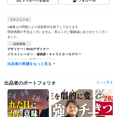
メッセージを送る
フォロー
18
スケジュール
※健康上の問題により依頼受付を終了しております。

現状再開の予定はございません。長らくのご愛顧誠にありがとうござい
ました。
経験職種
デザイナー / Webデザイナー
イラストレーター・漫画家 / キャラクターモデラー
クリエイター / 動画クリエイター
出品者の実績をもっと見る
得意分野
Web制作・HP作成・EC構築
youtubeサムネイル画像作成
バナー・
ヘッダー・商品画像作成
配信UI作成
出品者のポートフォリオ
もっと見る
動画編集・映像制作
VTuberモデリング
１枚絵からアニメーション