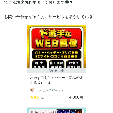
てご依頼途切れず頂けております😭💗
お問い合わせを頂く度にサービスを増やしていき…
受付休止中
思わず目を引くバナー・商品画像
を作成します
ゆきでざ＠YukiDesigns
4,000
5.0
円
(42)