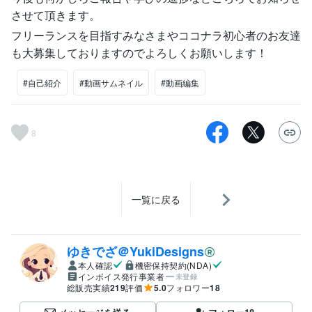
させて頂きます。
フリーランスを目指すみなさまやココナラ初心者のお友達
も大募集しておりますのでよろしくお願いします！
#自己紹介
#動画サムネイル
#動画編集
8
一覧に戻る
ゆきでざ＠YukiDesigns
本人確認
機密保持契約(NDA)
インボイス発行事業者
未登録
総販売実績
219
評価
5.0
フォロワー
18