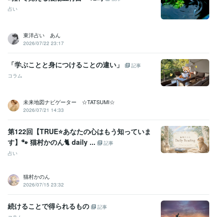
占い
東洋占い あん
2026/07/22 23:17
「学ぶことと身につけることの違い」
記事
コラム
未来地図ナビゲーター ☆TATSUMI☆
2026/07/21 14:33
第122回【TRUE⭐️あなたの心はもう知っていま
す】🐾 猫村かのん🐈 daily ...
記事
占い
猫村かのん
2026/07/15 23:32
続けることで得られるもの
記事
コラム