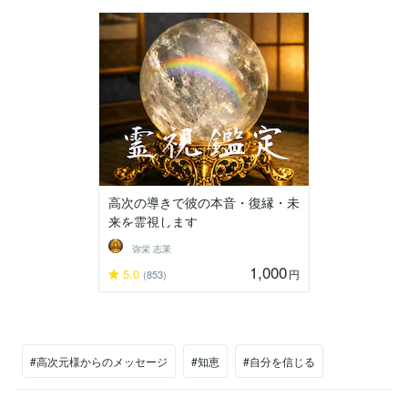
高次の導きで彼の本音・復縁・未
来を霊視します
弥栄 志茉
1,000
5.0
円
(853)
#高次元様からのメッセージ
#知恵
#自分を信じる