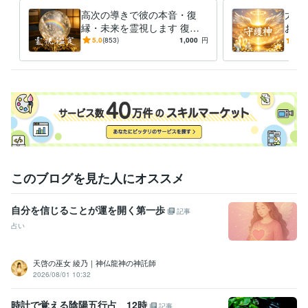
高次の導きで彼の本音・復
太古
資格・検定
縁・未来を霊視します 復
お守
実用英語技能検定2級
取得年 : 2014年
縁・彼の気持ち・音信不通を
魂が
5.0
(853)
1,000
円
5.0
国際秘書検定（CBS）
取得年 : 2010年
霊視し次の戦略を示します
ても
わら
その他ツール
世界遺産霊山案内士:10年
プロ占い師・高次元霊視鑑定士:9年
得意分野
占い
高次元霊視鑑定致します。
霊力覚醒
不倫
浮気
結婚
離婚
セックスレス
同性愛
DV
片思い
ママ友
子育て
語学力
このブログを見た人にオススメ
英語
日常会話レベル
自分を信じることが運を開く第一歩
記事
占い
天啓の巫女 綾乃｜神仏龍神の神託師
2026/08/01 10:32
時計で覚える陰陽五行占 12時
記事