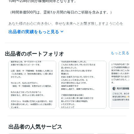
10時〜23時の間が稼働時間帯となります。

（時間単価500円は、霊術1か月間の毎日のご祈願を含みます。）

あなた様のお心に向き合い、幸せな未来へとお繋ぎ致しますように心を
込めて鑑定させていただきます。

出品者の実績をもっと見る
どうぞ、よろしくお願い致します✨

✨高次元様からの今日のお言葉✨や✨神宿る言の葉✨などをココナラブロ
出品者のポートフォリオ
もっと見る
グにアップしています。

経験職種
ライフスタイル・その他 / 占い師
経験年数 : 9年
ライフスタイル・その他 / 講師・インストラクター
経験年数 : 15年
ライフスタイル・その他 / カウンセラー・コーチ
経験年数 : 9年
ライフスタイル・その他 / アドバイザー
経験年数 : 15年
受賞歴
大手出版社主催　童話大賞
大手企業主催　絵画大賞
大手企業主催　
作詞大賞　佳作
ココナラ　レギュラーランク
ココナラ　シルバーラ
出品者の人気サービス
ンク
ココナラ　ゴールドランク
ココナラ　プラチナランク