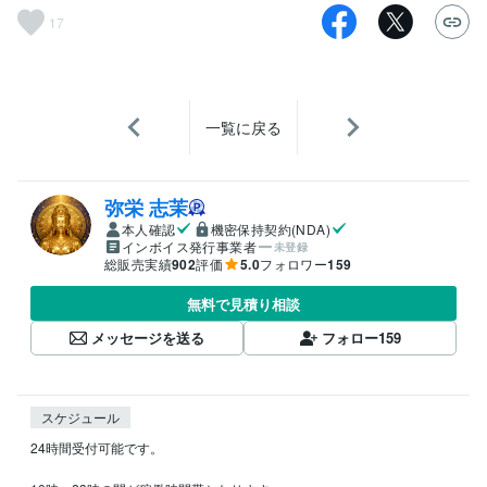
17
一覧に戻る
弥栄 志茉
本人確認
機密保持契約(NDA)
インボイス発行事業者
未登録
総販売実績
902
評価
5.0
フォロワー
159
無料で見積り相談
メッセージを送る
フォロー
159
スケジュール
24時間受付可能です。
