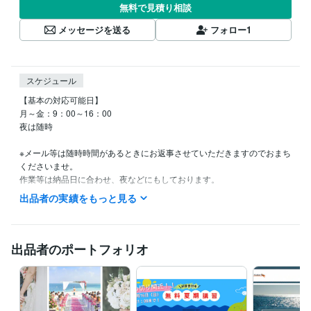
無料で見積り相談
メッセージを送る
フォロー
1
スケジュール
【基本の対応可能日】

月～金：9：00～16：00

夜は随時

※メール等は随時時間があるときにお返事させていただきますのでおまち
くださいませ。

作業等は納品日に合わせ、夜などにもしております。
出品者の実績をもっと見る
得意分野
Web制作・HP作成・EC構築
WEB制作（コーディング）
Web制作・HP作成・EC構築
WordpressにてHP制作
出品者のポートフォリオ