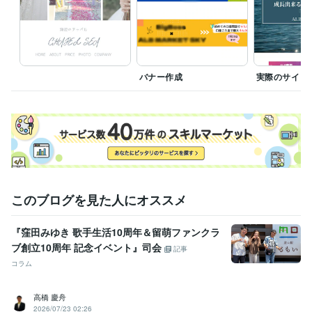
バナー作成
実際のサイト
このブログを見た人にオススメ
『窪田みゆき 歌手生活10周年＆留萌ファンクラ
ブ創立10周年 記念イベント』司会
記事
コラム
高橋 慶舟
2026/07/23 02:26