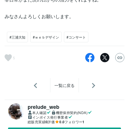
みなさんよろしくお願いします。
#三浦大知
#ｗｅｂデザイン
#コンサート
5
一覧に戻る
prelude_web
本人確認
機密保持契約(NDA)
インボイス発行事業者
総販売実績
0
評価
0.0
フォロワー
1