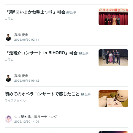
『第5回いまかね唄まつり』司会
記事
コラム
高橋 慶舟
2026/06/30 02:41
『走裕介コンサート in BIHORO』司会
記事
コラム
高橋 慶舟
2026/06/15 09:12
初めてのオペラコンサートで感じたこと
記事
ライフスタイル
シマ望✴ 魂共鳴リーディング
2025/12/30 14:09