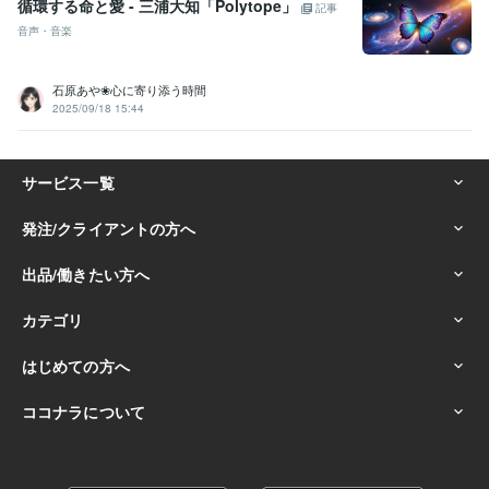
循環する命と愛 - 三浦大知「Polytope」
記事
音声・音楽
石原あや❀心に寄り添う時間
2025/09/18 15:44