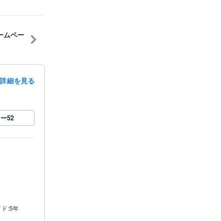
ームペー
詳細を見る
ロー
52
イド:5年