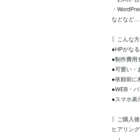
・WordP
などなど…
〖こんな方
●HPがな
●制作費用
●可愛い・
●依頼前に
●WEB・
●スマホ表
〖ご購入後
ヒアリング
↓