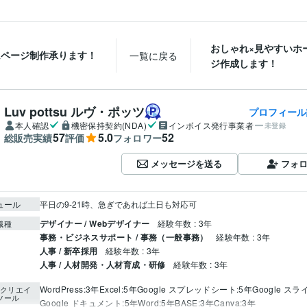
おしゃれ×見やすいホ
ムページ制作承ります！
一覧に戻る
ジ作成します！
Luv pottsu ルヴ・ポッツ
プロフィール
本人確認
機密保持契約(NDA)
インボイス発行事業者
未登録
57
5.0
52
総販売実績
評価
フォロワー
メッセージを送る
フォ
ュール
平日の9-21時、急ぎであれば土日も対応可
デザイナー / Webデザイナー
経験年数 : 3年
職種
事務・ビジネスサポート / 事務（一般事務）
経験年数 : 3年
人事 / 新卒採用
経験年数 : 3年
人事 / 人材開発・人材育成・研修
経験年数 : 3年
WordPress:3年
Excel:5年
Google スプレッドシート:5年
Google スラ
クリエイ
ツール
Google ドキュメント:5年
Word:5年
BASE:3年
Canva:3年