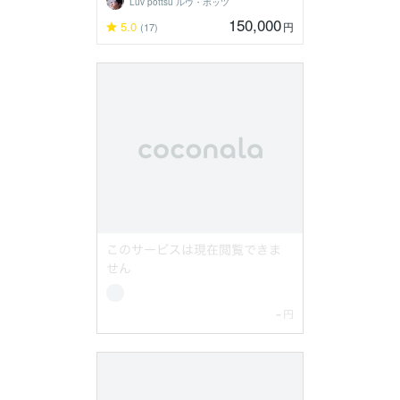
Luv pottsu ルヴ・ポッツ
150,000
5.0
円
(17)