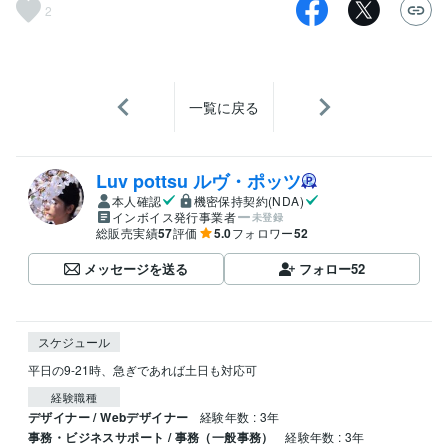
2
一覧に戻る
Luv pottsu ルヴ・ポッツ
本人確認
機密保持契約(NDA)
インボイス発行事業者
未登録
総販売実績
57
評価
5.0
フォロワー
52
メッセージを送る
フォロー
52
スケジュール
平日の9-21時、急ぎであれば土日も対応可
経験職種
デザイナー / Webデザイナー
経験年数 : 3年
事務・ビジネスサポート / 事務（一般事務）
経験年数 : 3年