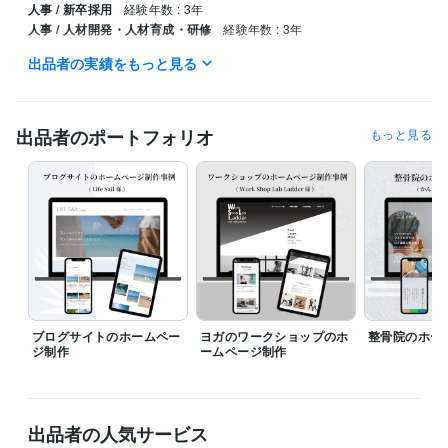
人事 / 新卒採用
経験年数 : 3年
人事 / 人材開発・人材育成・研修
経験年数 : 3年
出品者の実績をもっと見る
ビジネス・クリエイティブツール
WordPress:3年
Excel:5年
Google スプレッドシート:5年
Google スライド:5年
Google ドキュメント:5年
Word:5年
BASE:3年
Canva:3年
出品者のポートフォリオ
もっと見る
得意分野
Web制作・HP作成・EC構築
WEBホームページ作成
ブログサイトのホームペー
ヨガのワークショップのホ
整骨院のホー
ジ制作
ームページ制作
出品者の人気サービス