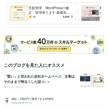
月額管理：WordPressの修
構成
正・管理承ります 最優先で
ペー
即日対応！ / 月額制で安心サ
案・
-
(6)
5,000
円
5.0
ポート！
込み
このブログを見た人にオススメ
「堅い」と言われた自社ホームページ、文章は
そのままで明るくした話
記事
IT・テクノロジー
縁起｜月額0円で運用できるHP制作
2026/08/06 07:10