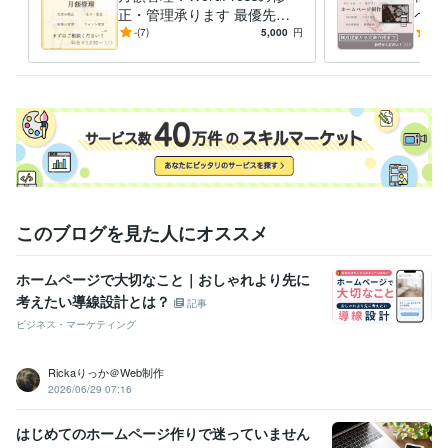
正・管理承ります 最優先で
ペー
即日対応！ / 月額制で安心サ
案・
-
(7)
5,000
円
5.0
ポート！
込み
このブログを見た人にオススメ
ホームページで大切なこと｜おしゃれより先に
考えたい導線設計とは？
記事
ビジネス・マーケティング
Rickaりっか＠Web制作
2026/06/29 07:16
はじめてのホームページ作りで迷っていません