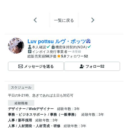
一覧に戻る
Luv pottsu ルヴ・ポッツ
本人確認
機密保持契約(NDA)
インボイス発行事業者
未登録
総販売実績
58
評価
5.0
フォロワー
52
メッセージを送る
フォロー
52
スケジュール
平日の9-21時、急ぎであれば土日も対応可
経験職種
デザイナー / Webデザイナー
経験年数 : 3年
事務・ビジネスサポート / 事務（一般事務）
経験年数 : 3年
人事 / 新卒採用
経験年数 : 3年
人事 / 人材開発・人材育成・研修
経験年数 : 3年