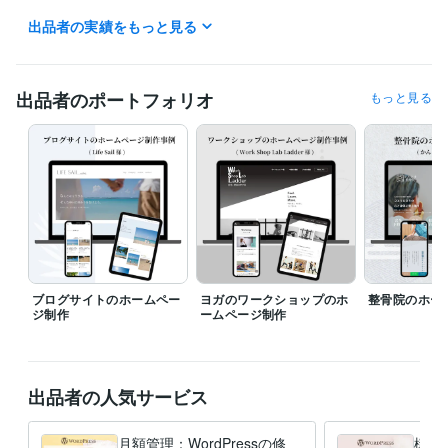
出品者の実績をもっと見る
ビジネス・クリエイティブツール
WordPress:3年
Excel:5年
Google スプレッドシート:5年
Google スライド:5年
Google ドキュメント:5年
Word:5年
BASE:3年
Canva:3年
出品者のポートフォリオ
もっと見る
得意分野
Web制作・HP作成・EC構築
WEBホームページ作成
ブログサイトのホームペー
ヨガのワークショップのホ
整骨院のホー
ジ制作
ームページ制作
出品者の人気サービス
月額管理：WordPressの修
構成