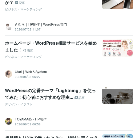
か？
記事
ビジネス・マーケティング
きむら｜HP制作｜WordPress専門
2026/07/02 11:07
ホームページ・WordPress相談サービスを始め
ました！
告知
ビジネス・マーケティング
Utari｜Web＆System
2026/06/03 05:27
WordPressの定番テーマ「Lightning」を使っ
てみた！初心者におすすめな理由...
記事
デザイン・イラスト
TOYAMA塾・HP制作
2026/06/02 06:58
相見積もり3社で迷ったときに、絶対に聞くべき