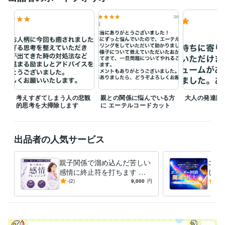
占い
第三の目開眼・サードアイ開発
毒親とのエーテルコードカット
オーラ拡大波動調整
エネルギー回路の調整・開通・拡大
感情解放
チャネリング
土地・建物の浄化
ヒーリング
チャネリング
リーディング
ブロック解除
エーテルコードカット
波動調整
思念伝達
エネルギー整体
土地の浄化
語学力
英語
日常会話レベル
考えすぎてしまう人の悲観
親との関係に悩んでいる方
大人の発達障
的思考を大掃除します
に エーテルコードカット
出品者の人気サービス
親子関係で溜め込んだ苦しい
エネ
感情に終止符を打ちます 自
し受
動書記チャネリング効果でエ
ーリ
-
(2)
9,000
円
5.0
ーテルコードを強力に取り去
やす
ります
感！