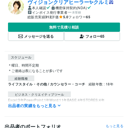
ヴィジョンクリアヒーラー✨クルミ
本人確認
機密保持契約(NDA)
インボイス発行事業者
未登録
総販売実績
312
評価
5.0
フォロワー
65
無料で見積り相談
メッセージを送る
フォロー
65
スケジュール
＊曜日、時間不定期

＊ご連絡は夜になることが多いです
経験職種
ライフスタイル・その他 / カウンセラー・コーチ
経験年数 : 18年
ビジネス・クリエイティブツール
Excel:3年
PowerPoint:1年
Word:11年
BASE:4年
STORES:4年
出品者の実績をもっと見る
Moneyfoward:2年
kintone:0年
Salesforce:3年
Stable Diffusion:1年
ChatGPT:1年
Midjourney:1年
DALL-E:0年
CapCut:0年
iMovie:0年
Vrew:0年
Canva:5年
出品者のポートフォリオ
もっと見る
得意分野