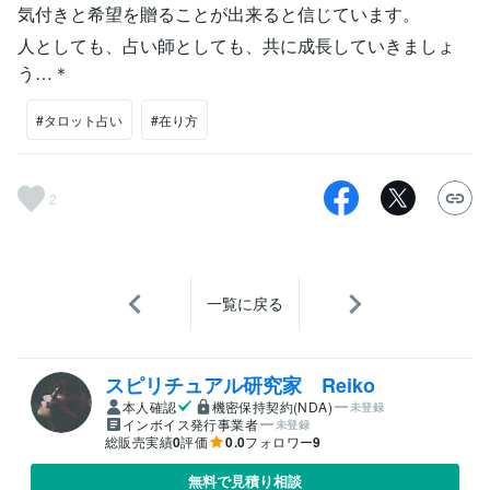
気付きと希望を贈ることが出来ると信じています。
人としても、占い師としても、共に成長していきましょ
う…＊
#タロット占い
#在り方
2
一覧に戻る
スピリチュアル研究家 Reiko
本人確認
機密保持契約(NDA)
未登録
インボイス発行事業者
未登録
総販売実績
0
評価
0.0
フォロワー
9
無料で見積り相談