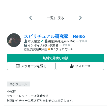
一覧に戻る
スピリチュアル研究家 Reiko
本人確認
機密保持契約(NDA)
未登録
インボイス発行事業者
未登録
総販売実績
0
評価
0.0
フォロワー
9
無料で見積り相談
メッセージを送る
フォロー
9
スケジュール
不定休

テキストレクチャーは随時発送

対面レクチャーは双方打ち合わせの上決定します。