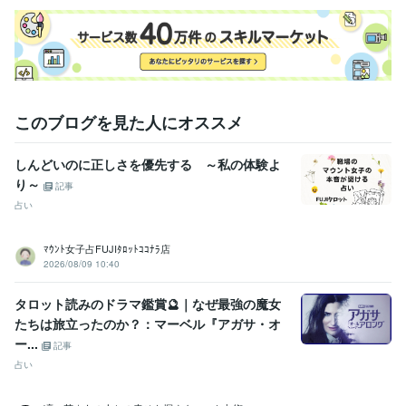
このブログを見た人にオススメ
しんどいのに正しさを優先する ～私の体験よ
り～
記事
占い
ﾏｳﾝﾄ女子占FUJIﾀﾛｯﾄｺｺﾅﾗ店
2026/08/09 10:40
タロット読みのドラマ鑑賞🔮｜なぜ最強の魔女
たちは旅立ったのか？：マーベル『アガサ・オ
ー...
記事
占い