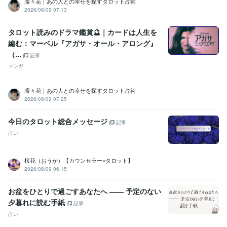
凜々花｜あの人との幸せを探すタロット占術
2026/08/09 07:13
タロット読みのドラマ鑑賞🔮｜カードは人生を
編む：マーベル『アガサ・オール・アロング』
（...
記事
マンガ
凜々花｜あの人との幸せを探すタロット占術
2026/08/09 07:25
今日のタロット総合メッセージ
記事
占い
桜花（おうか）【カウンセラー×タロット】
2026/08/09 06:15
お盆をひとりで過ごすあなたへ ―― 予定のない
夕暮れに読む手紙
記事
占い