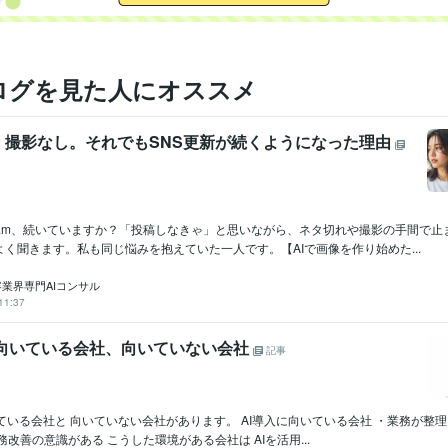
niji・journey:1年
CapCut:5年
iMovie:8年
Vrew:1年
Canva:3年
ログを見た人にオススメ
・撮影なし。それでもSNS更新が続くようになった理由
agram、続いていますか？「投稿しなきゃ」と思いながら、ネタ切れや撮影の手間で
く聞きます。私も同じ悩みを抱えていた一人です。【AIで画像を作り始めた...
美容業界専門AIコンサル
11:37
に向いている会社、向いていない会社
記事
いている会社と 向いていない会社があります。 AI導入に向いている会社 ・業務が整理
務改善の意識がある こうした環境がある会社は AIを活用...