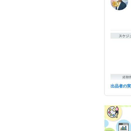
スケジ
経験
出品者の
資格・
ビジネス・
ティブ