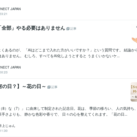
NECT JAPAN
23:21
は「全部」やる必要はありません
記事
よくあるのが、 「AIはどこまで入れた方がいいですか？」という質問です。 結論から
ありません。 むしろ、すべてをAI化しようとすると うまくいかないケ...
NECT JAPAN
00:23
は何の日？】～花の日～
記事
（8）な（7）」 に由来して制定された記念日。花は、 季節の移ろい、 人の気持ち
手さよりも、 静かな色彩や香りで、 日々の心を整えてくれます。「花の日...
 井上じゅん
11:30