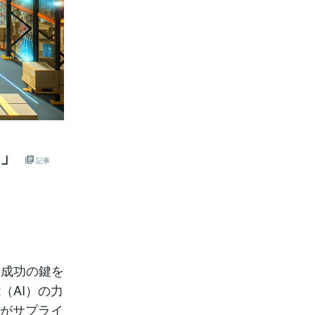
来」
記事
の成功の鍵を
（AI）の力
術がサプライ