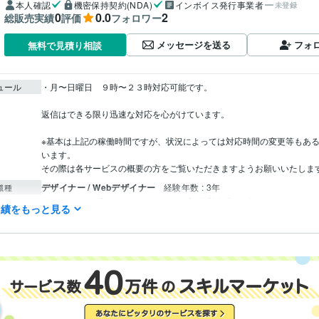
本人確認
機密保持契約(NDA)
インボイス発行事業者
未登録
0
0.0
2
総販売実績
評価
フォロワー
メッセージを送る
フォ
無料で見積り相談
ュール
・月〜日曜日    ９時〜２３時対応可能です。

返信はできる限り迅速な対応を心がけています。

※基本は上記の稼働時間ですが、状況によっては対応時間の変更等もあ
います。

デザイナー / Webデザイナー
経験年数 : 3年
職種
マーケティング / SNSマーケティング
経験年数 : 3年
実績をもっと見る
営業 / 代理店・加盟店営業
経験年数 : 3年
カスタマーサポート・カスタマーサクセス / カスタマーサクセス
経験
JDPA認定メンタル心理カウンセラー
取得年 : 2021年
検定
Excel:6年
Google サイト:3年
Google スプレッドシート:3年
Google 
クリエイ
ツール
Google ドキュメント:3年
Numbers:3年
Pages:3年
PowerPoint:3年
Wo
Make:0年
Stable Diffusion:1年
ChatGPT:2年
Midjourney:1年
DALL-E: