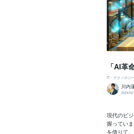
「AI
IT・テクノロジ
川内
2024/02/
現代のビジ
握っていま
を借りて、