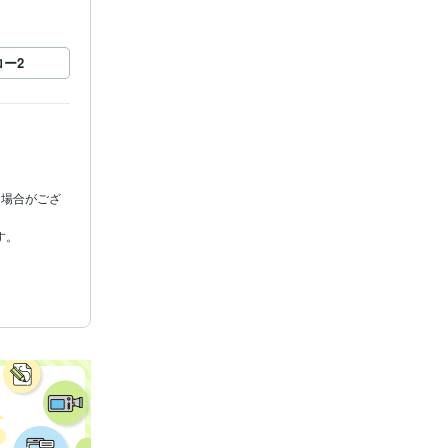
ロー
2
る場合がござ
年数 : 1年
スライド:3年
rd:3年
1年