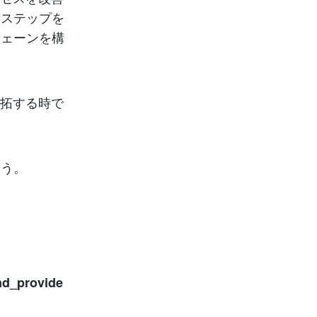
なステップを
チェーンを構
開拓する時で
ょう。
nd_provide