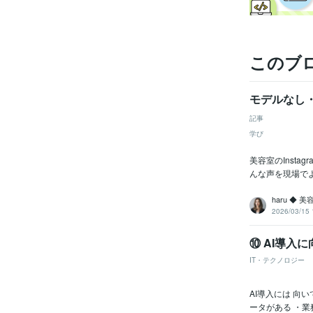
このブ
モデルなし
記事
学び
美容室のInst
んな声を現場でよ
haru ◆ 
2026/03/15 
⑩ AI導入
IT・テクノロジー
AI導入には 向
ータがある ・業