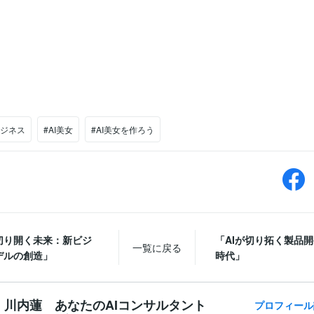
ビジネス
#AI美女
#AI美女を作ろう
が切り開く未来：新ビジ
「AIが切り拓く製品
一覧に戻る
デルの創造」
時代」
川内蓮 あなたのAIコンサルタント
プロフィール