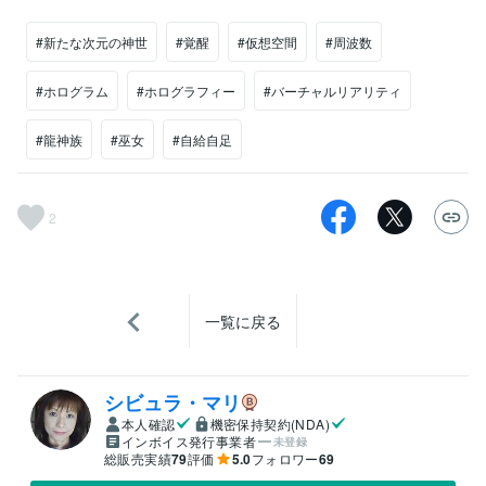
#新たな次元の神世
#覚醒
#仮想空間
#周波数
#ホログラム
#ホログラフィー
#バーチャルリアリティ
#龍神族
#巫女
#自給自足
2
一覧に戻る
シビュラ・マリ
本人確認
機密保持契約(NDA)
インボイス発行事業者
未登録
総販売実績
79
評価
5.0
フォロワー
69