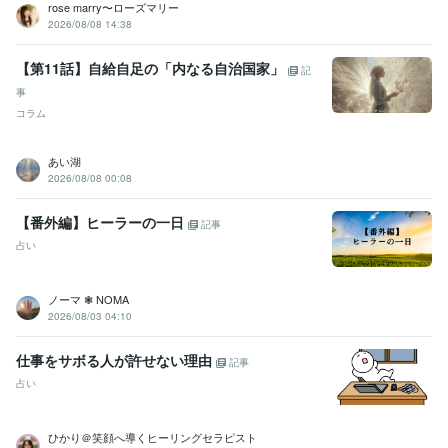
rose marry〜ローズマリー
2026/08/08 14:38
【第11話】自給自足の「内なる自治国家」
記
事
コラム
あい湖
2026/08/08 00:08
【番外編】ヒーラーの一日
記事
占い
ノーマ ❃ NOMA
2026/08/03 04:10
仕事をサボる人が許せない理由
記事
占い
ひかり＠笑顔へ導くヒーリングセラピスト