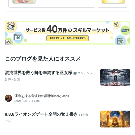
女があなたの良縁を繋げます
巫女
ご迷惑をお掛け致しますが宜しくお願い致します

詳しくはブログにて記載しております

ブログにて　天より　神々より御神託を記載しておりますので

御覧いただけましたら幸いです

ブログ　→　宇宙意識と未来農業に向かって

＊＊＊＊＊＊＊＊＊＊＊＊＊＊＊＊＊

このブログを見た人にオススメ
天命を受け　2020年11月より

未来農業の為に聖地へと移動となりました

混沌世界を救う舞を奉納する巫女様
コンテンツ
音声・音楽
詳しくはブログのプロフィールにて記載しております

御縁をいただけました皆様には心より感謝を統べます

運命を操る音波動の調律師KeiとJack
購入頂いた後　ネット環境やPC環境故障・天災などの

2026/03/17 11:05
イレギュラーが発生した場合

8.8.8ライオンズゲート全開の覚え書き
「正式回答は　〇〇時頃のお届け予定になります」とご連絡致します
告知
占い