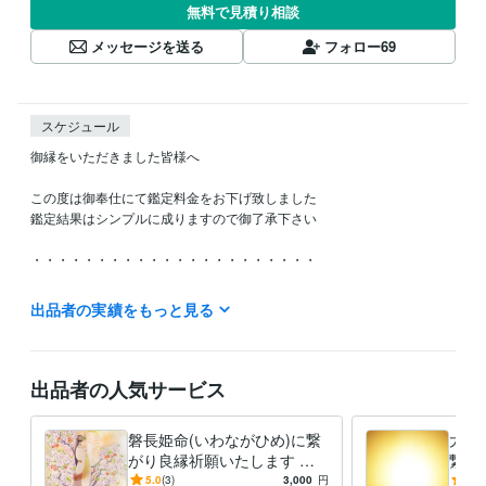
無料で見積り相談
メッセージを送る
フォロー
69
スケジュール
御縁をいただきました皆様へ

この度は御奉仕にて鑑定料金をお下げ致しました

鑑定結果はシンプルに成りますので御了承下さい

・・・・・・・・・・・・・・・・・・・・・・

新たな次元の世に向かい　大いなる力（宇宙の根源大神）より

出品者の実績をもっと見る
天命・御役目を受けまして御神事をさせていただいております

封印された古代の神  出雲族の神の結界を解除する御神事

神と社（やしろ）を復活させていく御神事　　

出品者の人気サービス
神と神を繋げていく御神事

神と人を繋げていく御神事

磐長姫命(いわながひめ)に繋
大い
がり良縁祈願いたします 神
繋が
2022年より本格的に御役目が始まりますので

と繋がる霊能者 龍神族の巫
神と
5.0
(3)
3,000
円
5.0
今後は自粛しながらの営業となります
