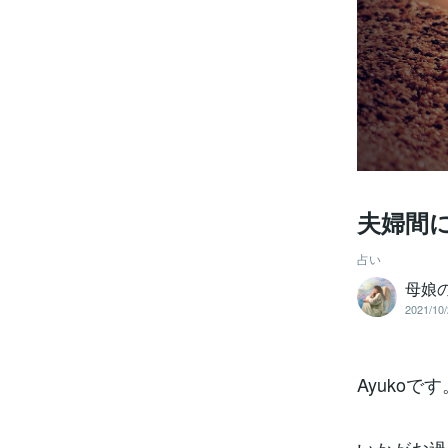
夫婦間
占い
母娘
2021/10/
Ayukoです