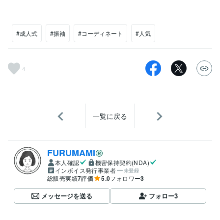
#成人式
#振袖
#コーディネート
#人気
4
一覧に戻る
FURUMAMI
本人確認
機密保持契約(NDA)
インボイス発行事業者
未登録
総販売実績
7
評価
5.0
フォロワー
3
メッセージを送る
フォロー
3