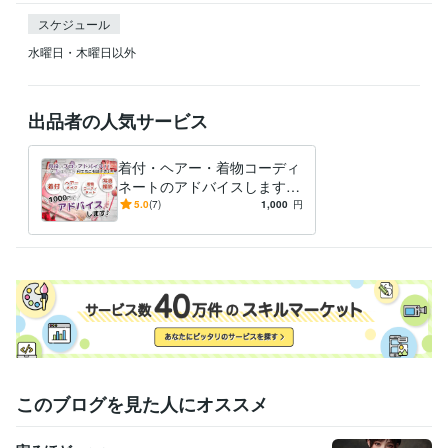
スケジュール
水曜日・木曜日以外
出品者の人気サービス
着付・ヘアー・着物コーディ
ネートのアドバイスします
現役のプロがアドバイス！七
5.0
(7)
1,000
円
五三・成人式等何でもご相談
下さい！
このブログを見た人にオススメ