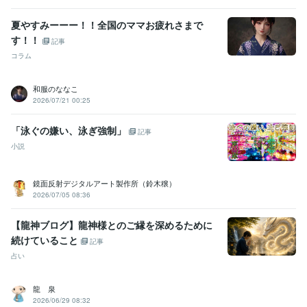
夏やすみーーー！！全国のママお疲れさまで
す！！
記事
コラム
和服のななこ
2026/07/21 00:25
「泳ぐの嫌い、泳ぎ強制」
記事
小説
鏡面反射デジタルアート製作所（鈴木穣）
2026/07/05 08:36
【龍神ブログ】龍神様とのご縁を深めるために
続けていること
記事
占い
龍 泉
2026/06/29 08:32