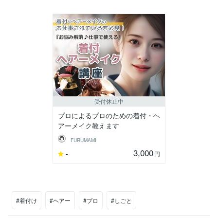
受付休止中
プロによるプロのための着付・ヘ
アーメイク教えます
FURUMAMI
3,000
-
円
#着付け
#ヘアー
#プロ
#しごと