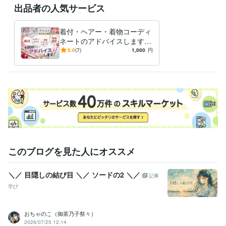
出品者の人気サービス
着付・ヘアー・着物コーディ
ネートのアドバイスします
現役のプロがアドバイス！七
5.0
(7)
1,000
円
五三・成人式等何でもご相談
下さい！
このブログを見た人にオススメ
＼／ 目隠しの結び目 ＼／ ソードの2 ＼／
記事
学び
おちゃのこ（御茶乃子祭々）
2026/07/25 12:14