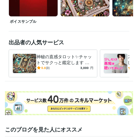
その日から私は

・自分を認める（良い所も悪い所も）

ボイスサンプル
・その全てが自分なんだと受け入れる

・自分を大切にする。ことを実践しています

●自分を愛することで生活が激変！

出品者の人気サービス
毎日のジャーナリング

神秘の直感タロット✨チャッ
スト
自分の感情に向き合う事を大切にして

トでサクっと鑑定します タ
した
少しずつ自分を好きになれるようになっていきました

ロットで✨チャット占い一度
族、
5.0
(3)
3,000
円
5.0
試してみませんか？
重荷
自分を愛せるようになると

世界が一気に輝きだすんです！

自信が生まれる、人間関係が良くなる

仕事も良い流れになる、愛を持って他者と関われる

そんな幸せの連鎖を起こせるのが「セルフラブ」です！
経験職種
このブログを見た人にオススメ
マーケティング / 広告・宣伝・プロモーション
カスタマーサポート・カスタマーサクセス / コールセンター管理・運