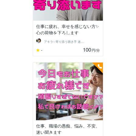
仕事に疲れ、幸せを感じない方✨
心の荷物を下ろします
アキラ✨寄り添う聴き手 迷い不安の相談室
100
-
円
/分
仕事、職場の愚痴、悩み、不安、
迷い聞きます