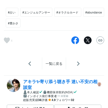
#占い
#エンジェルアンサー
#オラクルカード
#abundance
#豊かさ
4
一覧に戻る
アキラ✨寄り添う聴き手 迷い不安の相
談室
本人確認
機密保持契約(NDA)
インボイス発行事業者
未登録
総販売実績
38
評価
4.9
フォロワー
32