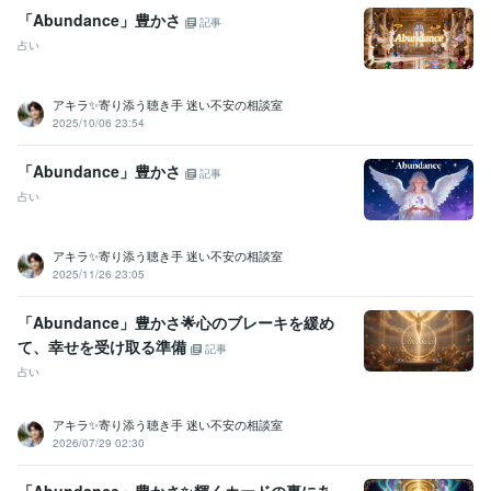
営
経験年数 : 3年
「Abundance」豊かさ
記事
ライフスタイル・その他 / 占い師
占い
ライフスタイル・その他 / 講師・インストラクター
受賞歴
アキラ✨寄り添う聴き手 迷い不安の相談室
2025年3月✨ゴールドランクに昇格できました☘️ 
 2025年5月✨プラ
2025/10/06 23:54
チナランクに昇格できました❤️
「Abundance」豊かさ
記事
資格・検定
占い
金融渉外技能審査（FP3級）
取得年 : 2008年
宅地建物取引士（旧 宅地建物取引主任者）
取得年 : 2011年
マイクロソフト オフィス スペシャリスト（MOS）
取得年 : 2009年
アキラ✨寄り添う聴き手 迷い不安の相談室
普通自動車第一種運転免許
取得年 : 1990年
2025/11/26 23:05
中型自動車第二種運転免許
取得年 : 2018年
乙種危険物取扱者
取得年 : 1990年
「Abundance」豊かさ🌟心のブレーキを緩め
て、幸せを受け取る準備
記事
ビジネス・クリエイティブツール
占い
Excel:3年
PowerPoint:3年
Word:3年
Google スプレッドシート:3年
Google ドキュメント:3年
ChatGPT:2年
Bard:2年
Canva:0年
アキラ✨寄り添う聴き手 迷い不安の相談室
得意分野
2026/07/29 02:30
悩み相談・カウンセリング
傾聴カウンセラー
コールセンター
派遣業
管理責任者
カウンセラー