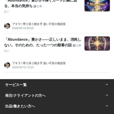
「Abundance」豊かさ✨輝くカードの裏にあ
資産運用・副業の相談
投資・投機FXトレード
る、本当の気持ち
記事
個人トレーダー
資産運用
占い
アキラ✨寄り添う聴き手 迷い不安の相談室
2026/06/18 09:22
「Abundance」豊かさ——正しいまま、消耗し
ない。そのための、たった一つの順番の話
記事
占い
アキラ✨寄り添う聴き手 迷い不安の相談室
2026/05/12 10:25