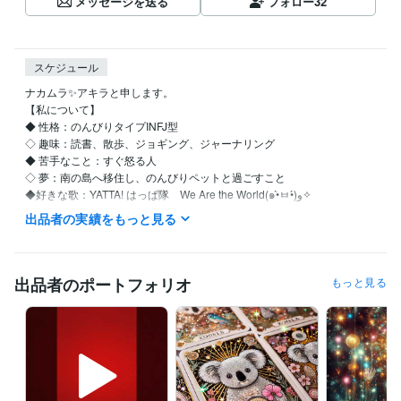
メッセージを送る
フォロー
32
スケジュール
ナカムラ✨アキラと申します。

【私について】 

◆ 性格：のんびりタイプINFJ型

◇ 趣味：読書、散歩、ジョギング、ジャーナリング

◆ 苦手なこと：すぐ怒る人

◇ 夢：南の島へ移住し、のんびりペットと過ごすこと

◆好きな歌：YATTA! はっぱ隊　We Are the World(๑•̀ㅂ•́)و✧

出品者の実績をもっと見る
【自分を愛し、自然体で生きるためのセルフラブ実践ガイド】

●私はこんな人間でした…

出品者のポートフォリオ
もっと見る
仕事も恋愛も、なんだかうまくいかない

他人と自分を比べては自虐して

ついには「私なんて、どうせ無理」と自責の毎日…

しかし、そんな生活を続けているうちに、気づいたんです

『本当の幸せは、自分を愛することから始まる』
