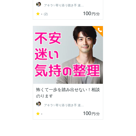
アキラ✨寄り添う聴き手 迷い不安の相談室
100
-
円
/分
(2)
怖くて一歩を踏み出せない！相談
のります
アキラ✨寄り添う聴き手 迷い不安の相談室
100
-
円
/分