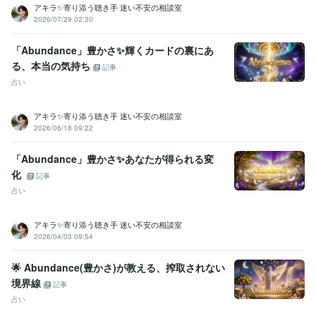
2025年3月✨ゴールドランクに昇格できました☘️ 
 2025年5月✨プラ
アキラ✨寄り添う聴き手 迷い不安の相談室
2026/07/29 02:30
チナランクに昇格できました❤️
資格・検定
「Abundance」豊かさ✨輝くカードの裏にあ
金融渉外技能審査（FP3級）
取得年 : 2008年
る、本当の気持ち
記事
宅地建物取引士（旧 宅地建物取引主任者）
取得年 : 2011年
占い
マイクロソフト オフィス スペシャリスト（MOS）
取得年 : 2009年
普通自動車第一種運転免許
取得年 : 1990年
アキラ✨寄り添う聴き手 迷い不安の相談室
中型自動車第二種運転免許
取得年 : 2018年
2026/06/18 09:22
乙種危険物取扱者
取得年 : 1990年
ビジネス・クリエイティブツール
「Abundance」豊かさ✨あなたが得られる変
Excel:3年
PowerPoint:3年
Word:3年
Google スプレッドシート:3年
化
記事
Google ドキュメント:3年
ChatGPT:2年
Bard:2年
Canva:0年
占い
得意分野
悩み相談・カウンセリング
傾聴カウンセラー
アキラ✨寄り添う聴き手 迷い不安の相談室
2026/04/03 09:54
コールセンター
派遣業
管理責任者
カウンセラー
資産運用・副業の相談
投資・投機FXトレード
個人トレーダー
資産運用
🌟 Abundance(豊かさ)が教える、搾取されない
境界線
記事
占い