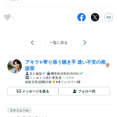
5
一覧に戻る
アキラ✨寄り添う聴き手 迷い不安の相
談室
本人確認
機密保持契約(NDA)
インボイス発行事業者
未登録
総販売実績
38
評価
4.9
フォロワー
32
メッセージを送る
フォロー
32
スケジュール