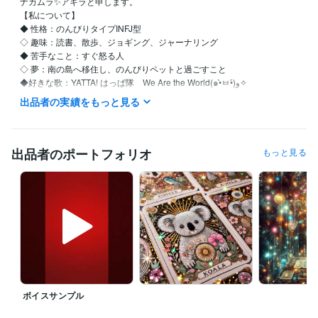
ナカムラ✨アキラと申します。

【私について】 

◆ 性格：のんびりタイプINFJ型

◇ 趣味：読書、散歩、ジョギング、ジャーナリング

◆ 苦手なこと：すぐ怒る人

◇ 夢：南の島へ移住し、のんびりペットと過ごすこと

◆好きな歌：YATTA! はっぱ隊　We Are the World(๑•̀ㅂ•́)و✧

出品者の実績をもっと見る
【自分を愛し、自然体で生きるためのセルフラブ実践ガイド】

●私はこんな人間でした…

出品者のポートフォリオ
もっと見る
仕事も恋愛も、なんだかうまくいかない

他人と自分を比べては自虐して

ついには「私なんて、どうせ無理」と自責の毎日…

しかし、そんな生活を続けているうちに、気づいたんです

『本当の幸せは、自分を愛することから始まる』

その日から私は

・自分を認める（良い所も悪い所も）

ボイスサンプル
・その全てが自分なんだと受け入れる

・自分を大切にする。ことを実践しています
