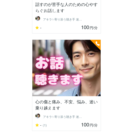
話すのが苦手な人のための心やす
らぐお話します
アキラ✨寄り添う聴き手 迷い不安の相談室
100
-
円
/分
心の傷と痛み、不安、悩み、迷い
乗り越えます
アキラ✨寄り添う聴き手 迷い不安の相談室
100
-
円
/分
(1)