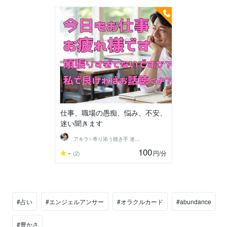
仕事、職場の愚痴、悩み、不安、
迷い聞きます
アキラ✨寄り添う聴き手 迷い不安の相談室
100
-
円
/分
(2)
#占い
#エンジェルアンサー
#オラクルカード
#abundance
#豊かさ