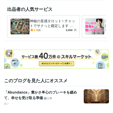
●自分を愛することで生活が激変！

出品者の人気サービス
毎日のジャーナリング

神秘の直感タロット✨チャッ
スト
自分の感情に向き合う事を大切にして

トでサクっと鑑定します タ
した
少しずつ自分を好きになれるようになっていきました

ロットで✨チャット占い一度
族、
5.0
(3)
3,000
円
5.0
試してみませんか？
重荷
自分を愛せるようになると

世界が一気に輝きだすんです！

自信が生まれる、人間関係が良くなる

仕事も良い流れになる、愛を持って他者と関われる

そんな幸せの連鎖を起こせるのが「セルフラブ」です！
経験職種
このブログを見た人にオススメ
マーケティング / 広告・宣伝・プロモーション
カスタマーサポート・カスタマーサクセス / コールセンター管理・運
営
経験年数 : 3年
「Abundance」豊かさ🌟心のブレーキを緩め
ライフスタイル・その他 / 占い師
て、幸せを受け取る準備
記事
ライフスタイル・その他 / 講師・インストラクター
占い
受賞歴