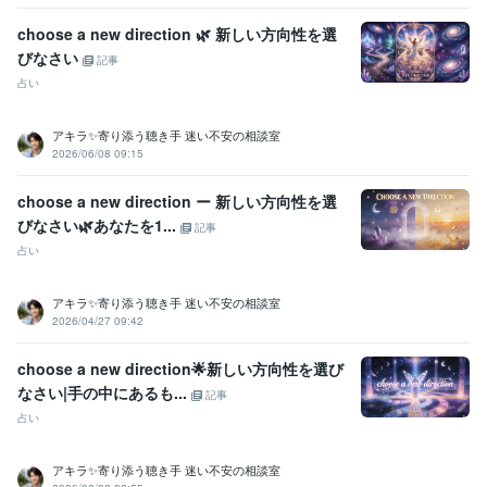
ビジネス・クリエイティブツール
choose a new direction 🌿 新しい方向性を選
Excel:3年
PowerPoint:3年
Word:3年
Google スプレッドシート:3年
びなさい
記事
Google ドキュメント:3年
ChatGPT:2年
Bard:2年
Canva:0年
占い
得意分野
悩み相談・カウンセリング
傾聴カウンセラー
アキラ✨寄り添う聴き手 迷い不安の相談室
2026/06/08 09:15
コールセンター
派遣業
管理責任者
カウンセラー
資産運用・副業の相談
投資・投機FXトレード
個人トレーダー
資産運用
choose a new direction ー 新しい方向性を選
びなさい🌿あなたを1...
記事
占い
アキラ✨寄り添う聴き手 迷い不安の相談室
2026/04/27 09:42
choose a new direction🌟新しい方向性を選び
なさい|手の中にあるも...
記事
占い
アキラ✨寄り添う聴き手 迷い不安の相談室