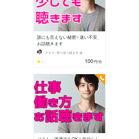
誰にも言えない秘密✨迷い不安、
お話聴きます
アキラ✨寄り添う聴き手 迷い不安の相談室
100
-
円
/分
バイト・派遣でもOK！自分らし