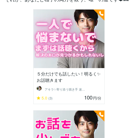
５分だけでも話したい！明るく✨
お話聴きます
アキラ✨寄り添う聴き手 迷い不安の相談室
100
5.0
円
/分
(3)