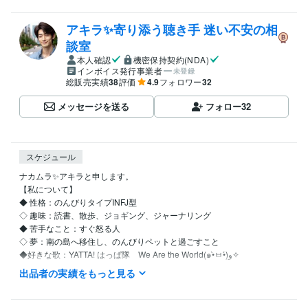
アキラ✨寄り添う聴き手 迷い不安の相
談室
本人確認
機密保持契約(NDA)
インボイス発行事業者
未登録
総販売実績
38
評価
4.9
フォロワー
32
メッセージを送る
フォロー
32
スケジュール
ナカムラ✨アキラと申します。

【私について】 

◆ 性格：のんびりタイプINFJ型

◇ 趣味：読書、散歩、ジョギング、ジャーナリング

◆ 苦手なこと：すぐ怒る人

◇ 夢：南の島へ移住し、のんびりペットと過ごすこと

◆好きな歌：YATTA! はっぱ隊　We Are the World(๑•̀ㅂ•́)و✧

出品者の実績をもっと見る
【自分を愛し、自然体で生きるためのセルフラブ実践ガイド】

●私はこんな人間でした…
