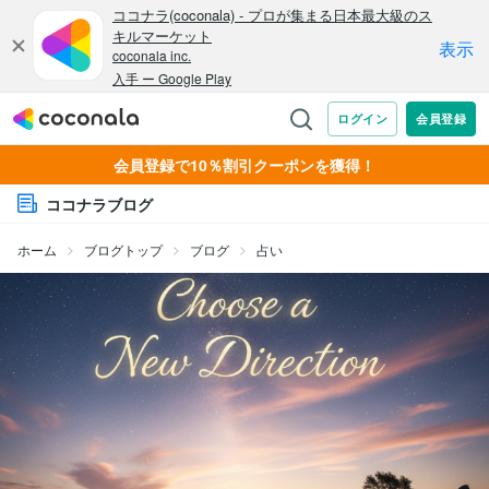
会員登録で10％割引クーポンを獲得！
ココナラブログ
ホーム
ブログトップ
ブログ
占い