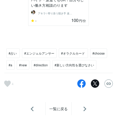
い働き方相談のります
アキラ✨寄り添う聴き手 迷い不安の相談室
100
-
円
/分
#占い
#エンジェルアンサー
#オラクルカード
#choose
#a
#new
#direction
#新しい方向性を選びなさい
4
一覧に戻る