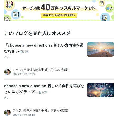
自信が生まれる、人間関係が良くなる

仕事も良い流れになる、愛を持って他者と関われる

そんな幸せの連鎖を起こせるのが「セルフラブ」です！
経験職種
このブログを見た人にオススメ
マーケティング / 広告・宣伝・プロモーション
カスタマーサポート・カスタマーサクセス / コールセンター管理・運
営
経験年数 : 3年
「choose a new direction」新しい方向性を選
ライフスタイル・その他 / 占い師
びなさい
記事
ライフスタイル・その他 / 講師・インストラクター
占い
受賞歴
2025年3月✨ゴールドランクに昇格できました☘️ 
 2025年5月✨プラ
アキラ✨寄り添う聴き手 迷い不安の相談室
2025/11/22 07:33
チナランクに昇格できました❤️
資格・検定
choose a new direction 新しい方向性を選びな
金融渉外技能審査（FP3級）
取得年 : 2008年
さい⚖️ ポジティブ...
記事
宅地建物取引士（旧 宅地建物取引主任者）
取得年 : 2011年
占い
マイクロソフト オフィス スペシャリスト（MOS）
取得年 : 2009年
普通自動車第一種運転免許
取得年 : 1990年
アキラ✨寄り添う聴き手 迷い不安の相談室
中型自動車第二種運転免許
取得年 : 2018年
2026/07/19 10:46
乙種危険物取扱者
取得年 : 1990年