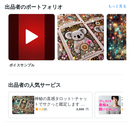
出品者のポートフォリオ
もっと見る
仕事も恋愛も、なんだかうまくいかない

他人と自分を比べては自虐して

ついには「私なんて、どうせ無理」と自責の毎日…

しかし、そんな生活を続けているうちに、気づいたんです

『本当の幸せは、自分を愛することから始まる』

その日から私は

・自分を認める（良い所も悪い所も）

ボイスサンプル
・その全てが自分なんだと受け入れる

・自分を大切にする。ことを実践しています

●自分を愛することで生活が激変！

出品者の人気サービス
毎日のジャーナリング

神秘の直感タロット✨チャッ
スト
自分の感情に向き合う事を大切にして

トでサクっと鑑定します タ
した
少しずつ自分を好きになれるようになっていきました

ロットで✨チャット占い一度
族、
5.0
(3)
3,000
円
5.0
試してみませんか？
重荷
自分を愛せるようになると

世界が一気に輝きだすんです！
