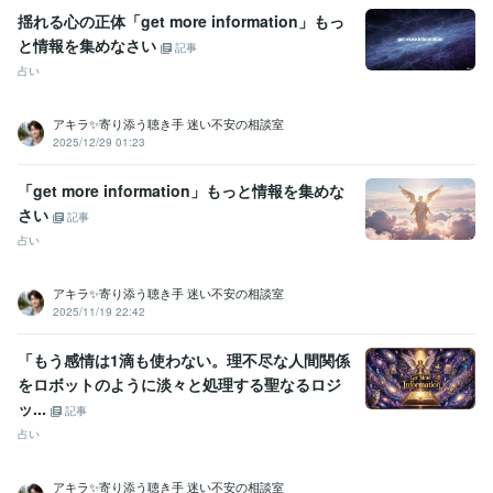
営
経験年数 : 3年
揺れる心の正体「get more information」もっ
ライフスタイル・その他 / 占い師
と情報を集めなさい
記事
ライフスタイル・その他 / 講師・インストラクター
占い
受賞歴
2025年3月✨ゴールドランクに昇格できました☘️ 
 2025年5月✨プラ
アキラ✨寄り添う聴き手 迷い不安の相談室
2025/12/29 01:23
チナランクに昇格できました❤️
資格・検定
「get more information」もっと情報を集めな
金融渉外技能審査（FP3級）
取得年 : 2008年
さい
記事
宅地建物取引士（旧 宅地建物取引主任者）
取得年 : 2011年
占い
マイクロソフト オフィス スペシャリスト（MOS）
取得年 : 2009年
普通自動車第一種運転免許
取得年 : 1990年
アキラ✨寄り添う聴き手 迷い不安の相談室
中型自動車第二種運転免許
取得年 : 2018年
2025/11/19 22:42
乙種危険物取扱者
取得年 : 1990年
ビジネス・クリエイティブツール
「もう感情は1滴も使わない。理不尽な人間関係
Excel:3年
PowerPoint:3年
Word:3年
Google スプレッドシート:3年
をロボットのように淡々と処理する聖なるロジ
Google ドキュメント:3年
ChatGPT:2年
Bard:2年
Canva:0年
ッ...
記事
占い
得意分野
悩み相談・カウンセリング
傾聴カウンセラー
コールセンター
派遣業
管理責任者
カウンセラー
アキラ✨寄り添う聴き手 迷い不安の相談室