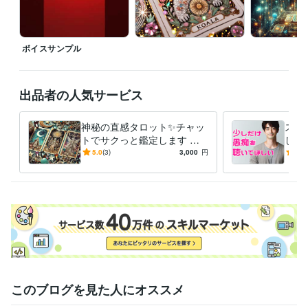
その日から私は

・自分を認める（良い所も悪い所も）

ボイスサンプル
・その全てが自分なんだと受け入れる

・自分を大切にする。ことを実践しています

●自分を愛することで生活が激変！

出品者の人気サービス
毎日のジャーナリング

神秘の直感タロット✨チャッ
スト
自分の感情に向き合う事を大切にして

トでサクっと鑑定します タ
した
少しずつ自分を好きになれるようになっていきました

ロットで✨チャット占い一度
族、
5.0
(3)
3,000
円
5.0
試してみませんか？
重荷
自分を愛せるようになると

世界が一気に輝きだすんです！

自信が生まれる、人間関係が良くなる

仕事も良い流れになる、愛を持って他者と関われる

そんな幸せの連鎖を起こせるのが「セルフラブ」です！
経験職種
このブログを見た人にオススメ
マーケティング / 広告・宣伝・プロモーション
カスタマーサポート・カスタマーサクセス / コールセンター管理・運