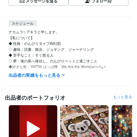
メッセージを送る
フォロー
32
スケジュール
ナカムラ✨アキラと申します。

【私について】 

◆ 性格：のんびりタイプINFJ型

◇ 趣味：読書、散歩、ジョギング、ジャーナリング

◆ 苦手なこと：すぐ怒る人

◇ 夢：南の島へ移住し、のんびりペットと過ごすこと

◆好きな歌：YATTA! はっぱ隊　We Are the World(๑•̀ㅂ•́)و✧

出品者の実績をもっと見る
【自分を愛し、自然体で生きるためのセルフラブ実践ガイド】

●私はこんな人間でした…

出品者のポートフォリオ
もっと見る
仕事も恋愛も、なんだかうまくいかない

他人と自分を比べては自虐して

ついには「私なんて、どうせ無理」と自責の毎日…

しかし、そんな生活を続けているうちに、気づいたんです

『本当の幸せは、自分を愛することから始まる』
