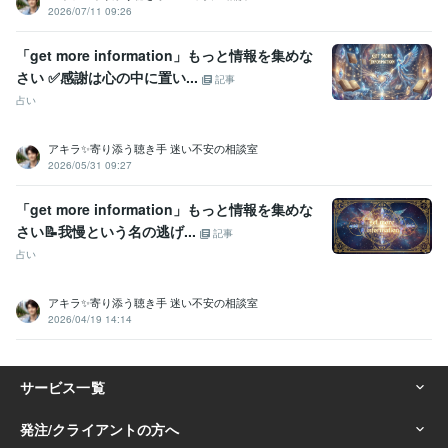
資産運用・副業の相談
投資・投機FXトレード
2026/07/11 09:26
個人トレーダー
資産運用
「get more information」もっと情報を集めな
さい ✅感謝は心の中に置い...
記事
占い
アキラ✨寄り添う聴き手 迷い不安の相談室
2026/05/31 09:27
「get more information」もっと情報を集めな
さい📝我慢という名の逃げ...
記事
占い
アキラ✨寄り添う聴き手 迷い不安の相談室
2026/04/19 14:14