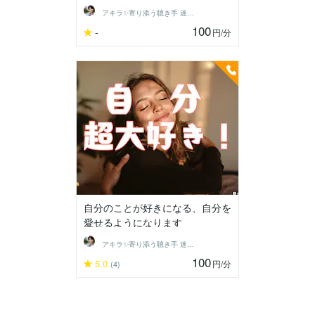
アキラ✨寄り添う聴き手 迷い不安の相談室
100
-
円
/分
自分のことが好きになる、自分を
愛せるようになります
アキラ✨寄り添う聴き手 迷い不安の相談室
100
5.0
円
/分
(4)