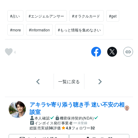
#占い
#エンジェルアンサー
#オラクルカード
#get
#more
#information
#もっと情報を集めなさい
4
一覧に戻る
アキラ✨寄り添う聴き手 迷い不安の相
談室
本人確認
機密保持契約(NDA)
インボイス発行事業者
未登録
総販売実績
38
評価
4.9
フォロワー
32