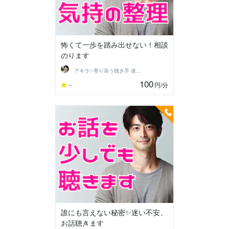
怖くて一歩を踏み出せない！相談
のります
アキラ✨寄り添う聴き手 迷い不安の相談室
100
-
円
/分
誰にも言えない秘密✨迷い不安、
お話聴きます