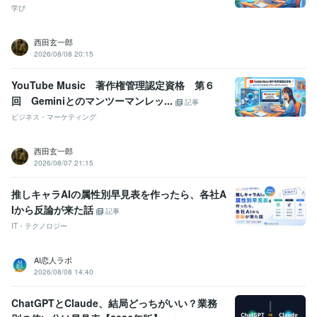
学び
西田玄一郎
2026/08/08 20:15
YouTube Music 著作権管理認定資格 第６
回 Geminiとのマンツーマンレッ...
記事
ビジネス・マーケティング
西田玄一郎
2026/08/07 21:15
推しキャラAIの属性別早見表を作ったら、各社A
Iから反論が来た話
記事
IT・テクノロジー
AI恋人ラボ
2026/08/08 14:40
ChatGPTとClaude、結局どっちがいい？業務