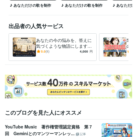
♪ あなただけの歌を制作
♪ あなただけの歌を制作
♪ あなただけ
出品者の人気サービス
あなたの今の悩みを、答えに
5,
気づくような物語にします
の鑑
★タロット・百人一首・禅
「大
5.0
(1)
4,000
円
5.0
語・フレームワークで短編物
う動
語を紡ぐ
業家
このブログを見た人にオススメ
YouTube Music 著作権管理認定資格 第７
回 Geminiとのマンツーマンレッ...
記事