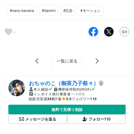
#nano-banana
#Gemini
#広告
#モーション
6
一覧に戻る
おちゃのこ（御茶乃子祭々）
本人確認
機密保持契約(NDA)
インボイス発行事業者
未登録
総販売実績
348
評価
5.0
フォロワー
110
無料で見積り相談
メッセージを送る
フォロー
110