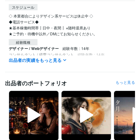
スケジュール
◇ 本業都合によりデザイン系サービスは休止中 ◇ 

◆電話サービス◆

★基本稼働時間帯┃日中・夜間┃ ※随時退席あり

経験職種
デザイナー / Webデザイナー
経験年数 : 14年
コンサルタント / 経営コンサルタント
経験年数 : 14年
出品者の実績をもっと見る
人事 / 人材開発・人材育成・研修
経験年数 : 14年
出品者のポートフォリオ
もっと見る