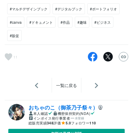
#マルチデザインブック
#デジタルブック
#ポートフォリオ
#canva
#ドキュメント
#作品
#趣味
#ビジネス
#販促
11
一覧に戻る
おちゃのこ（御茶乃子祭々）
本人確認
機密保持契約(NDA)
インボイス発行事業者
未登録
総販売実績
348
評価
5.0
フォロワー
110