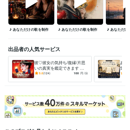
♪ あなただけの歌を制作
♪ あなただけの歌を制作
♪ あなただけ
出品者の人気サービス
彼♡彼女の気持ち/復縁/片思
あな
いの真実を鑑定できます ★
気づ
不安で眠れない夜を終わり
★タ
5.0
(124)
100
円
/分
5.0
に！★秘儀恋愛タロットが導
語・
く幸せ！
語を