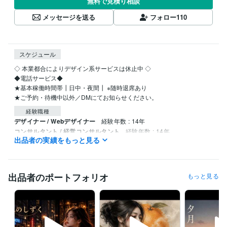
無料で見積り相談
メッセージを送る
フォロー
110
スケジュール
◇ 本業都合によりデザイン系サービスは休止中 ◇ 

◆電話サービス◆

★基本稼働時間帯┃日中・夜間┃ ※随時退席あり

経験職種
デザイナー / Webデザイナー
経験年数 : 14年
コンサルタント / 経営コンサルタント
経験年数 : 14年
出品者の実績をもっと見る
人事 / 人材開発・人材育成・研修
経験年数 : 14年
出品者のポートフォリオ
もっと見る