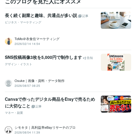
このブログを見た人にオススメ
長く続く副業と趣味、共通点が多い説
記事
ビジネス・マーケティング
ToMo＠衣食住マーケティング
2026/02/14 14:54
SNS投稿画像3枚を5,000円で制作します
告知
デザイン・イラスト
Osuke｜画像・資料・データ制作
2026/08/07 08:25
Canvaで作ったデジタル商品をEtsyで売るため
に大切なこと
記事
マネー・副業
シモキタ｜高利益率eBayリサーチのプロ
2026/08/04 11:39