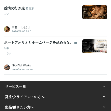
感情の行き先
記事
占い
雨花 【うか】
2026/08/05 23:01
ポートフォリオとホームページを舐めるな。
記事
コラム
NANAMI Works
2026/08/06 06:29