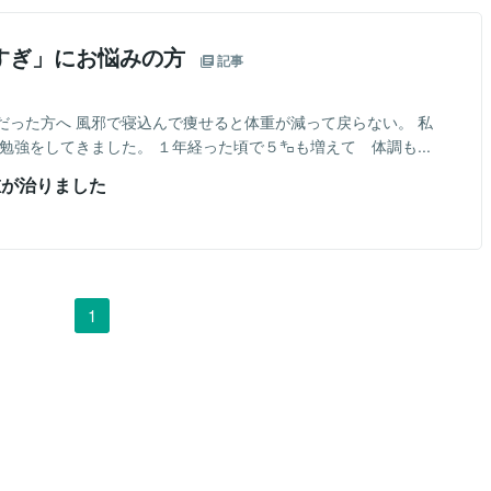
すぎ」にお悩みの方
記事
だった方へ 風邪で寝込んで痩せると体重が減って戻らない。 私
勉強をしてきました。 １年経った頃で５㌔も増えて 体調も...
重が治りました
1