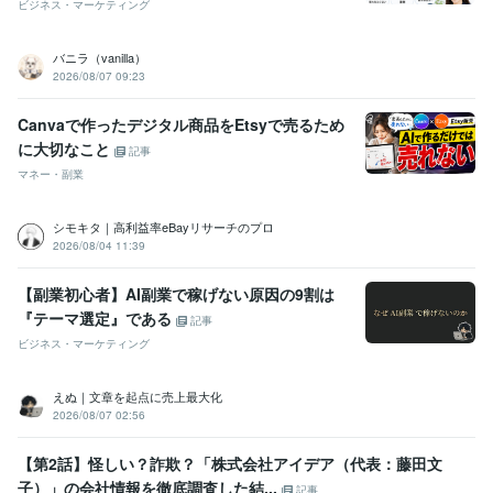
ビジネス・マーケティング
バニラ（vanilla）
2026/08/07 09:23
Canvaで作ったデジタル商品をEtsyで売るため
に大切なこと
記事
マネー・副業
シモキタ｜高利益率eBayリサーチのプロ
2026/08/04 11:39
【副業初心者】AI副業で稼げない原因の9割は
『テーマ選定』である
記事
ビジネス・マーケティング
えぬ｜文章を起点に売上最大化
2026/08/07 02:56
【第2話】怪しい？詐欺？「株式会社アイデア（代表：藤田文
子）」の会社情報を徹底調査した結...
記事