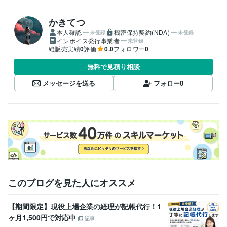
かきてつ
本人確認
機密保持契約(NDA)
未登録
未登録
インボイス発行事業者
未登録
総販売実績
0
評価
0.0
フォロワー
0
無料で見積り相談
メッセージを送る
フォロー
0
このブログを見た人にオススメ
【期間限定】現役上場企業の経理が記帳代行！1
ヶ月1,500円で対応中
記事