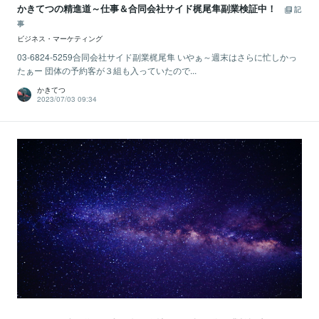
かきてつの精進道～仕事＆合同会社サイド梶尾隼副業検証中！
記
事
ビジネス・マーケティング
03-6824-5259合同会社サイド副業梶尾隼 いやぁ～週末はさらに忙しかっ
たぁー 団体の予約客が３組も入っていたので...
かきてつ
2023/07/03 09:34