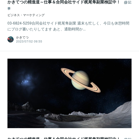
かきてつの精進道～仕事＆合同会社サイド梶尾隼副業検証中！
記
事
ビジネス・マーケティング
03-6824-5259合同会社サイド梶尾隼副業 週末も忙しく、今日も休憩時間
にブログ書いたりしてます あと、通勤時間か...
かきてつ
2023/07/02 09:55
かきてつの精進道～仕事＆合同会社サイド梶尾隼副業検証中！