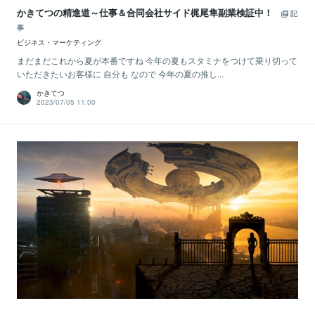
かきてつの精進道～仕事＆合同会社サイド梶尾隼副業検証中！
記
事
ビジネス・マーケティング
まだまだこれから夏が本番ですね 今年の夏もスタミナをつけて乗り切って
いただきたいお客様に 自分も なので 今年の夏の推し...
かきてつ
2023/07/05 11:00