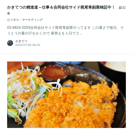
かきてつの精進道～仕事＆合同会社サイド梶尾隼副業検証中！
記
事
ビジネス・マーケティング
03-6824-5259合同会社サイド梶尾隼副業やってます この暑さで毎日、そ
うとうの量の汗をかくので 着替えを１日で２...
かきてつ
2023/07/06 08:30