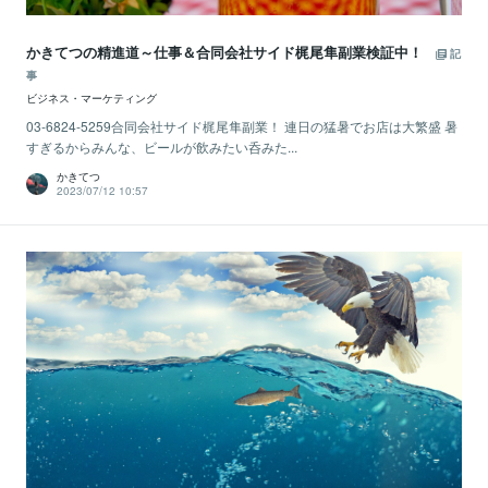
かきてつの精進道～仕事＆合同会社サイド梶尾隼副業検証中！
記
事
ビジネス・マーケティング
03-6824-5259合同会社サイド梶尾隼副業！ 連日の猛暑でお店は大繁盛 暑
すぎるからみんな、ビールが飲みたい呑みた...
かきてつ
2023/07/12 10:57