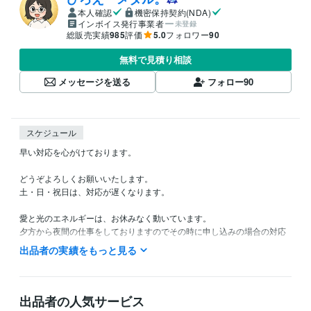
本人確認
機密保持契約(NDA)
インボイス発行事業者
未登録
総販売実績
985
評価
5.0
フォロワー
90
無料で見積り相談
メッセージを送る
フォロー
90
スケジュール
早い対応を心がけております。

どうぞよろしくお願いいたします。

土・日・祝日は、対応が遅くなります。

愛と光のエネルギーは、お休みなく動いています。

夕方から夜間の仕事をしておりますのでその時に申し込みの場合の対応
は、翌日になります。

出品者の実績をもっと見る
22時以降は就寝していることが多いので翌日の対応になります。

納品が遅くなりそうな時は、連絡させていただきます

出品者の人気サービス
経験職種