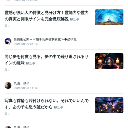
霊感が強い人の特徴と見分け方！霊能力や霊力
の真実と開眼サインを完全徹底解説
記事
占い
新施術公開→≪相手意識強制変化≫◆星桜龍
2026/08/09 06:13
同じ夢を何度も見る。夢の中で繰り返されるサ
インの意味
記事
占い
丸山 修平
2026/08/08 11:43
写真も首輪も片付けられない。それでいいんで
す、あの子を想う証だから
記事
占い
丸山 修平