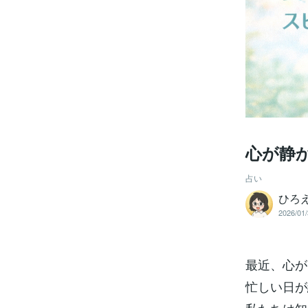
心が静
占い
ひろ
2026/01/
最近、心が
忙しい日が