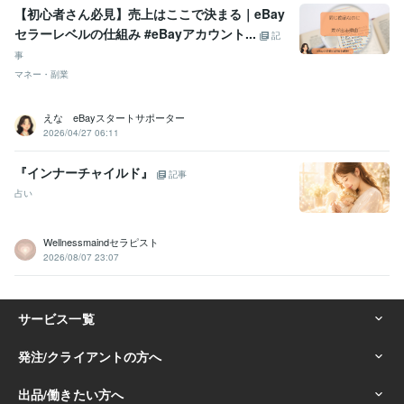
【初心者さん必見】売上はここで決まる｜eBay
セラーレベルの仕組み #eBayアカウント...
記
事
マネー・副業
えな eBayスタートサポーター
2026/04/27 06:11
『インナーチャイルド』
記事
占い
Wellnessmaindセラピスト
2026/08/07 23:07