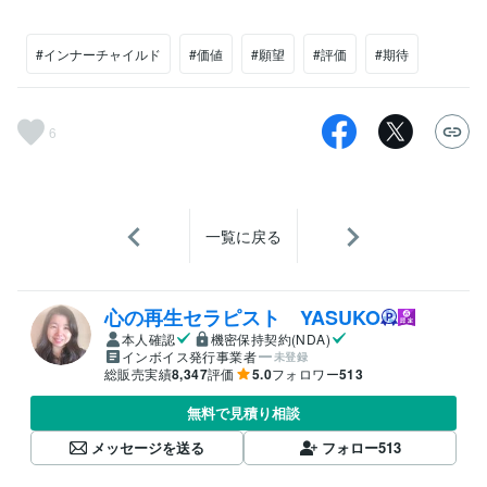
#インナーチャイルド
#価値
#願望
#評価
#期待
6
一覧に戻る
心の再生セラピスト YASUKO
本人確認
機密保持契約(NDA)
インボイス発行事業者
未登録
総販売実績
8,347
評価
5.0
フォロワー
513
無料で見積り相談
メッセージを送る
フォロー
513