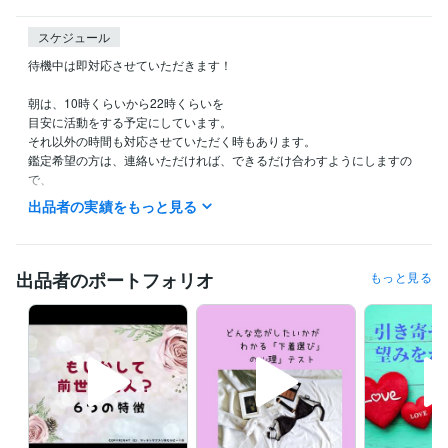
スケジュール
待機中は即対応させていただきます！

朝は、10時くらいから22時くらいを

目安に活動をする予定にしています。

それ以外の時間も対応させていただく時もあります。

鑑定希望の方は、連絡いただければ、できるだけ合わすようにしますの
で、

希望の時間がある方は、ダイレクトメッセージで鑑定の希望をお知らせ
出品者の実績をもっと見る
ください。

今から鑑定をして欲しいという急ぎの希望にも、

できるだけ対応させていただきたいと思っていますので、

出品者のポートフォリオ
もっと見る
遠慮なく連絡してみてくださいね。

予約を押していただいた場合、

すぐに鑑定をと言われても◯時とか〇時半にしか

設定できないことがあります。

すぐに対応して欲しい時には、

待機をしますので、そちらを購入してください。
