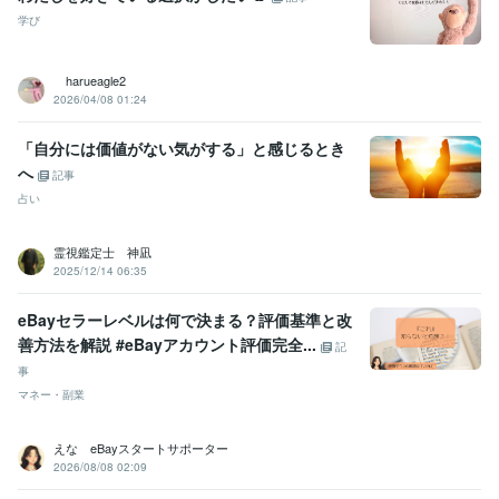
●●医院
2000年11月 ~ 2004年11月
学び
●●会社
2005年7月 ~ 2006年6月
●●会社
2006年12月 ~ 2013年7月
harueagle2
●●会社
2013年12月 ~ 2021年11月
2026/04/08 01:24
大手電話占い会社
2014年6月 ~ 2015年3月
●●小学校
2015年8月 ~ 2019年2月
「自分には価値がない気がする」と感じるとき
株式会社クラウドワークス
2018年1月 ~ 2020年1月
へ
記事
資格・検定
占い
日商簿記検定2級
取得年 : 2007年
マイクロソフト オフィス スペシャリスト（MOS）
取得年 : 2007年
霊視鑑定士 神凪
2025/12/14 06:35
ビジネス・クリエイティブツール
Excel:10年
Google スプレッドシート:5年
Google スライド:2年
eBayセラーレベルは何で決まる？評価基準と改
Google ドキュメント:5年
PowerPoint:3年
Word:3年
STORES:1年
善方法を解説 #eBayアカウント評価完全...
カラーミーショップ:15年
freee:6年
勘定奉行:1年
ChatGPT:1年
記
Canva:3年
事
マネー・副業
得意分野
占い
タロット占い・霊感・チャネリング・時マヤ
えな eBayスタートサポーター
恋愛
仕事
人間関係
開運
2026/08/08 02:09
悩み相談・カウンセリング
思考と現実の関係・脳の仕組み・考え方
恋愛
仕事
子育て
人間関係