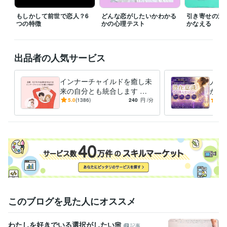
「すぐに鑑定して欲しい」、「なるべく早く聞いて欲しい。」

もしかして前世で恋人？6
どんな恋がしたいかわかる
引き寄せの法
その気持ちは、すごくわかりますので、

つの特徴
かの心理テスト
かなえる
待機をしていない時などは遠慮なく

ダイレクトメッセージをくださいね。

出品者の人気サービス
※外出中や予約対応がない限りは、

できるだけご希望に沿いたいと思っています。

インナーチャイルドを癒し未
人生
なお、鑑定中は、お返事ができない

来の自分とも統合します 両
が叶
仕組みになっていますので、お待ちください。

親へのネガティブな感情が
実を
5.0
(1386)
240
円
/分
4.8
お金や人間関係に影響して
に、
よろしくお願いいたします。
る？
てい
経験職種
エンジニア / 情報システム・社内SE
経験年数 : 4年
マーケティング / 商品企画・開発
経験年数 : 2年
管理 / 総務
経験年数 : 2年
事務・ビジネスサポート / 事務（一般事務）
経験年数 : 10年
人事 / 労務・給与
経験年数 : 3年
職歴
このブログを見た人にオススメ
花蓮
2009年7月 ~ 現在
●●会社
1987年3月 ~ 1991年8月
わたしを好きでいる選択がしたい🌸
記事
●●会社
1991年10月 ~ 1993年2月