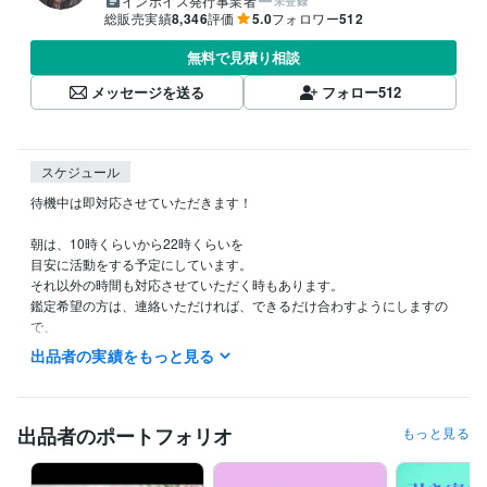
インボイス発行事業者
未登録
総販売実績
8,346
評価
5.0
フォロワー
512
無料で見積り相談
メッセージを送る
フォロー
512
スケジュール
待機中は即対応させていただきます！

朝は、10時くらいから22時くらいを

目安に活動をする予定にしています。

それ以外の時間も対応させていただく時もあります。

鑑定希望の方は、連絡いただければ、できるだけ合わすようにしますの
で、

希望の時間がある方は、ダイレクトメッセージで鑑定の希望をお知らせ
出品者の実績をもっと見る
ください。

今から鑑定をして欲しいという急ぎの希望にも、

できるだけ対応させていただきたいと思っていますので、

出品者のポートフォリオ
もっと見る
遠慮なく連絡してみてくださいね。
