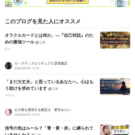
事務・ビジネスサポート / 事務（一般事務）
経験年数 : 10年
人事 / 労務・給与
経験年数 : 3年
職歴
このブログを見た人にオススメ
花蓮
2009年7月 ~ 現在
●●会社
1987年3月 ~ 1991年8月
オラクルカードとは何か。―『自己対話』のた
●●会社
1991年10月 ~ 1993年2月
めの最強ツール
●●医院
2000年11月 ~ 2004年11月
記事
●●会社
2005年7月 ~ 2006年6月
占い
●●会社
2006年12月 ~ 2013年7月
●●会社
2013年12月 ~ 2021年11月
ル・テラ｜スピリチュアル霊視鑑定
大手電話占い会社
2014年6月 ~ 2015年3月
2026/06/23 13:51
●●小学校
2015年8月 ~ 2019年2月
株式会社クラウドワークス
2018年1月 ~ 2020年1月
「まだ大丈夫」と思っているあなたへ。心はも
う助けを求めています
記事
資格・検定
日商簿記検定2級
取得年 : 2007年
コラム
マイクロソフト オフィス スペシャリスト（MOS）
取得年 : 2007年
心の奥を透視する鑑定士 蒼空みらい
ビジネス・クリエイティブツール
2026/05/23 14:47
Excel:10年
Google スプレッドシート:5年
Google スライド:2年
Google ドキュメント:5年
PowerPoint:3年
Word:3年
STORES:1年
信号の色はルール？「青・黄・赤」に縛られて
カラーミーショップ:15年
freee:6年
勘定奉行:1年
ChatGPT:1年
いませんか？