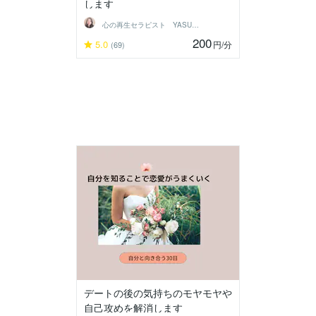
します
心の再生セラピスト YASUKO
200
5.0
円
/分
(69)
デートの後の気持ちのモヤモヤや
自己攻めを解消します