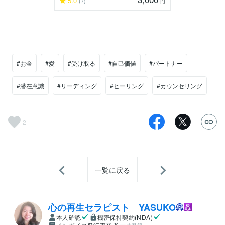
5.0
円
(7)
#お金
#愛
#受け取る
#自己価値
#パートナー
#潜在意識
#リーディング
#ヒーリング
#カウンセリング
2
一覧に戻る
心の再生セラピスト YASUKO
本人確認
機密保持契約(NDA)