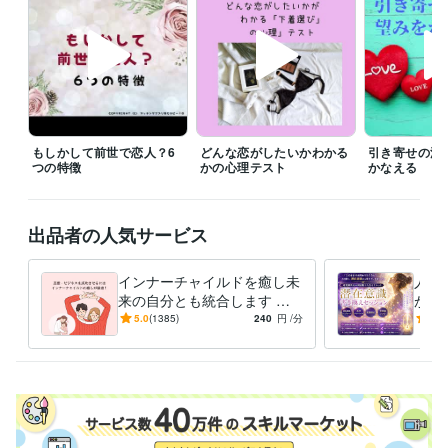
予約を押していただいた場合、

すぐに鑑定をと言われても◯時とか〇時半にしか

設定できないことがあります。

すぐに対応して欲しい時には、

待機をしますので、そちらを購入してください。

「すぐに鑑定して欲しい」、「なるべく早く聞いて欲しい。」

もしかして前世で恋人？6
どんな恋がしたいかわかる
引き寄せの法
その気持ちは、すごくわかりますので、

つの特徴
かの心理テスト
かなえる
待機をしていない時などは遠慮なく

ダイレクトメッセージをくださいね。

出品者の人気サービス
※外出中や予約対応がない限りは、

できるだけご希望に沿いたいと思っています。

インナーチャイルドを癒し未
人生
なお、鑑定中は、お返事ができない

来の自分とも統合します 両
が叶
仕組みになっていますので、お待ちください。

親へのネガティブな感情が
実を
5.0
(1385)
240
円
/分
4.8
お金や人間関係に影響して
に、
よろしくお願いいたします。
る？
てい
経験職種
エンジニア / 情報システム・社内SE
経験年数 : 4年
マーケティング / 商品企画・開発
経験年数 : 2年
管理 / 総務
経験年数 : 2年