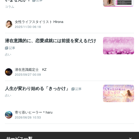
記事
Canva:3年
コラム
得意分野
占い
タロット占い・霊感・チャネリング・時マヤ
女性ライフスタイリスト Hirona
恋愛
仕事
人間関係
開運
2025/11/30 06:18
悩み相談・カウンセリング
思考と現実の関係・脳の仕組み・考え方
恋愛
仕事
子育て
人間関係
潜在意識的に、恋愛成就には前提を変えるだけ
記事
占い
潜在意識鑑定士 KZ
2025/09/27 00:09
人生が変わり始める「きっかけ」
記事
占い
寄り添いヒーラー＊haru
2026/06/26 10:53