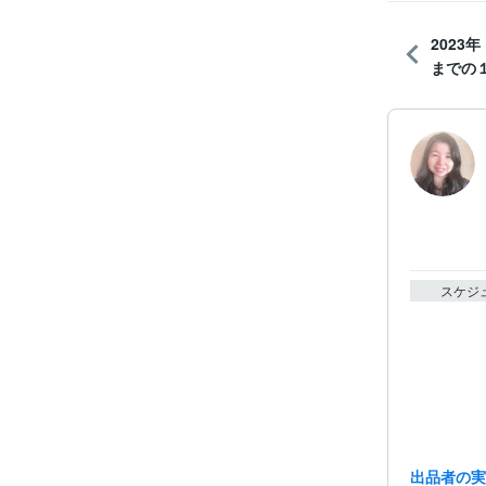
2023
までの１
スケジ
出品者の