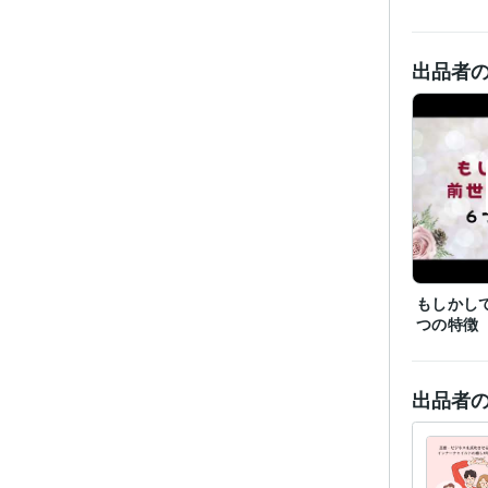
出品者
もしかし
つの特徴
出品者
経験