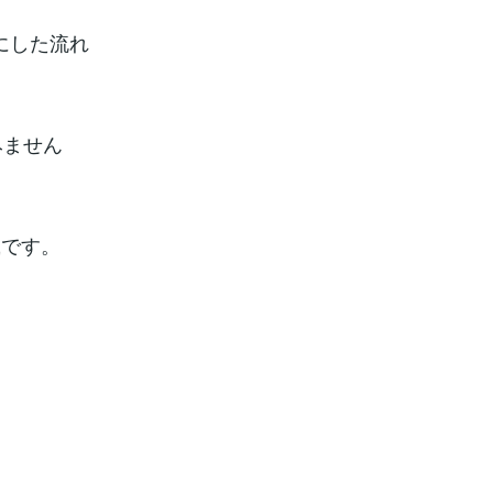
にした流れ
みません
嵐です。