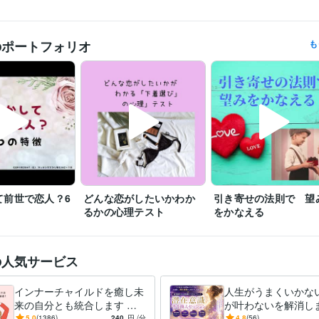
遠慮なく連絡してみてくださいね。

予約を押していただいた場合、

のポートフォリオ
も
すぐに鑑定をと言われても◯時とか〇時半にしか

設定できないことがあります。

すぐに対応して欲しい時には、

待機をしますので、そちらを購入してください。

「すぐに鑑定して欲しい」、「なるべく早く聞いて欲しい。」

その気持ちは、すごくわかりますので、

待機をしていない時などは遠慮なく

ダイレクトメッセージをくださいね。

※外出中や予約対応がない限りは、

て前世で恋人？6
どんな恋がしたいかわか
引き寄せの法則で 望
できるだけご希望に沿いたいと思っています。

るかの心理テスト
をかなえる
なお、鑑定中は、お返事ができない

仕組みになっていますので、お待ちください。

の人気サービス
よろしくお願いいたします。
インナーチャイルドを癒し未
人生がうまくいかな
エンジニア / 情報システム・社内SE
経験年数 : 4年
職種
来の自分とも統合します 両
が叶わないを解消しま
マーケティング / 商品企画・開発
経験年数 : 2年
親へのネガティブな感情が
実を変えるために努
5.0
(1386)
240
円
/分
4.8
(56)