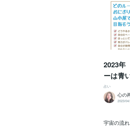
2023
ーは青
占い
心の再
2023/04/
宇宙の流れ