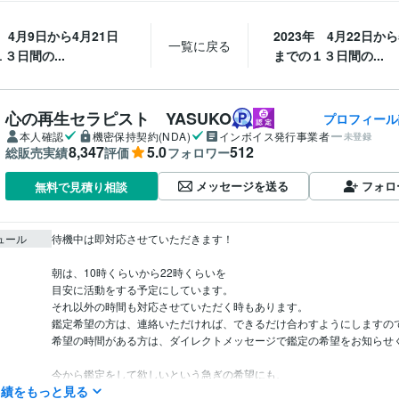
年 4月9日から4月21日
2023年 4月22日から
一覧に戻る
３日間の...
までの１３日間の...
心の再生セラピスト YASUKO
プロフィール
本人確認
機密保持契約(NDA)
インボイス発行事業者
未登録
8,347
5.0
512
総販売実績
評価
フォロワー
メッセージを送る
フォロ
無料で見積り相談
ュール
待機中は即対応させていただきます！

朝は、10時くらいから22時くらいを

目安に活動をする予定にしています。

それ以外の時間も対応させていただく時もあります。

鑑定希望の方は、連絡いただければ、できるだけ合わすようにしますので
希望の時間がある方は、ダイレクトメッセージで鑑定の希望をお知らせく
今から鑑定をして欲しいという急ぎの希望にも、

実績をもっと見る
できるだけ対応させていただきたいと思っていますので、
