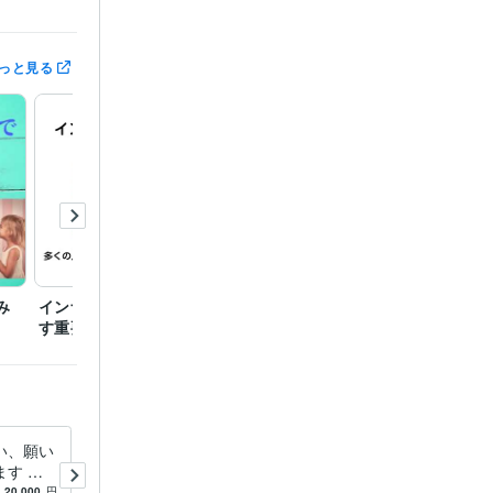
っと見る
み
インナーチャイルドを癒
潜在意識を活用しないと
男性脳
す重要性
損する理由
い、願い
彼の気持ちと幸せになった自
す 現
分の未来をみます 自分が幸
力したの
せになった先に誰が一緒にい
20,000
円
4.9
(377)
160
円
/分