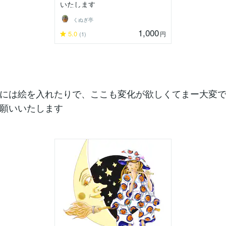
いたします
くぬぎ亭
1,000
5.0
円
(1)
時には絵を入れたりで、ここも変化が欲しくてまー大変
願いいたします