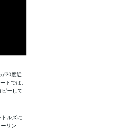
が20度近
ポートでは、
コピーして
ートルズに
ローリン