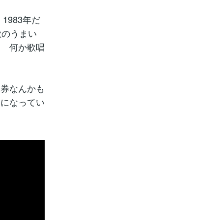
983年だ
歌のうまい
ぇ 何か歌唱
車券なんかも
つになってい