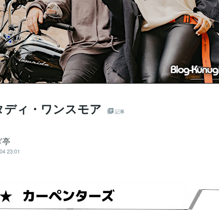
タディ・ワンスモア
記事
ぎ亭
04 23:01