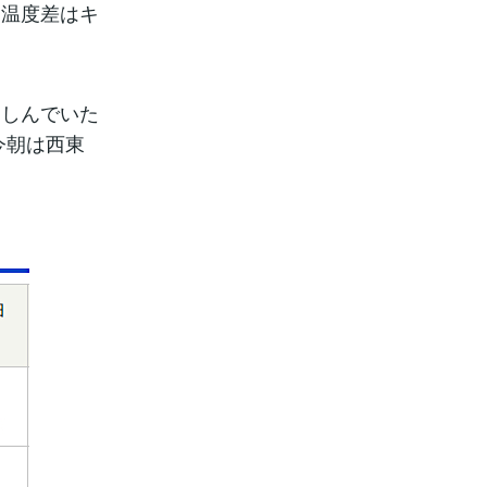
な温度差はキ
楽しんでいた
今朝は西東
・