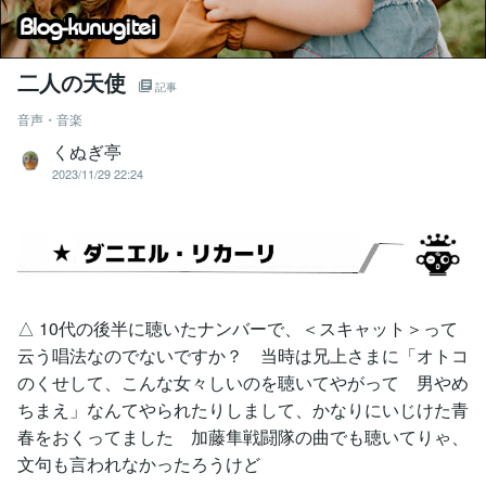
二人の天使
記事
音声・音楽
くぬぎ亭
2023/11/29 22:24
△ 10代の後半に聴いたナンバーで、＜スキャット＞って
云う唱法なのでないですか？ 当時は兄上さまに「オトコ
のくせして、こんな女々しいのを聴いてやがって 男やめ
ちまえ」なんてやられたりしまして、かなりにいじけた青
春をおくってました 加藤隼戦闘隊の曲でも聴いてりゃ、
文句も言われなかったろうけど