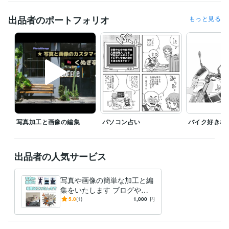
1979年みのり書房の雑誌コミックアゲインで新人賞
出品者のポートフォリオ
もっと見る
得意分野
イラスト作成・漫画制作
線画でのイラストで地図などもやります
漫画 イラスト
デザイン制作
写真編集及び画像加工
写真編集及び画像加工
写真加工と画像の編集
パソコン占い
バイク好きな
出品者の人気サービス
写真や画像の簡単な加工と編
集をいたします ブログやホ
ームページなどにいかがでし
5.0
(1)
1,000
円
ょうか