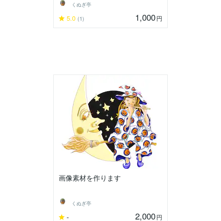
くぬぎ亭
1,000
5.0
円
(1)
画像素材を作ります
くぬぎ亭
2,000
-
円