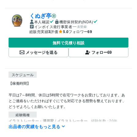
くぬぎ亭
本人確認
機密保持契約(NDA)
インボイス発行事業者
未登録
総販売実績
3
評価
5.0
フォロワー
69
無料で見積り相談
メッセージを送る
フォロー
69
スケジュール
【稼働時間】

平日は7～8時間、休日は5時間で在宅ワークをお受けしております。あ
とご連絡をいただければすぐにでも対応できる態勢を整えております、
経験職種
イラストレーター・漫画家 / イラストレーター
経験年数 : 20年
出品者の実績をもっと見る
受賞歴