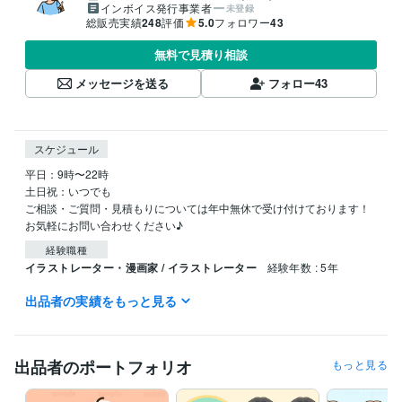
インボイス発行事業者
未登録
総販売実績
248
評価
5.0
フォロワー
43
無料で見積り相談
メッセージを送る
フォロー
43
スケジュール
平日：9時〜22時

土日祝：いつでも

ご相談・ご質問・見積もりについては年中無休で受け付けております！

お気軽にお問い合わせください♪
経験職種
イラストレーター・漫画家 / イラストレーター
経験年数 : 5年
出品者の実績をもっと見る
受賞歴
販売実績100件
販売実績200件
ビジネス・クリエイティブツール
出品者のポートフォリオ
もっと見る
Adobe Illustrator:2年
CLIP STUDIO PAINT:5年
Procreate:0年
得意分野