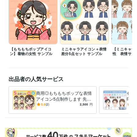
イラスト作成・漫画制作
表情差分セット
イラスト
アイコン
シンプル
かわいい
挿絵
デフォルメ
セット
表情
SNSアイコン
イラスト作成・漫画制作
表情アイコン(1点)
イラスト
アイコン
シンプル
かわいい
表情
SNSアイコン
【もちもちポップアイコ
ミニキャラアイコン＋表情
【ミニキャラ
ン】着物の女性 サンプル
差分5点セット サンプル
性 表情サン
出品者の人気サービス
商用◎もちもちポップな表情
セミ
アイコン5点制作します 先着
印象
3名様モニター価格でご提
K◎
5.0
(2)
2,500
円
4.9
供！ブログ・インスタ・Xに
挿絵