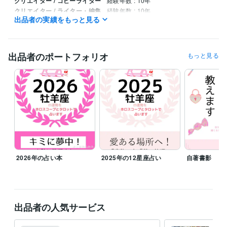
クリエイター / コピーライター
経験年数 : 10年
クリエイター / ライター・編集
経験年数 : 10年
出品者の実績をもっと見る
職歴
時山結糸
2017年12月 ~ 現在
出品者のポートフォリオ
もっと見る
受賞歴
『2022年牡羊座の運勢をホロスコープとタロットで占います』
『パ
ーソナル占星術』シリーズ
『2023年牡羊座の運勢をホロスコープと
タロットで占います』
2024年12星座の運勢をホロスコープとタロッ
トで占います
『タロットであの人の気持ちを占います』
資格・検定
普通自動車第一種運転免許
取得年 : 2013年
得意分野
占い
タロット占い
西洋占星術／ホロスコープ鑑定
2026年の占い本
2025年の12星座占い
自著書影
占い
ホロスコープ
西洋占星術
タロット占い
占い
九星気学
学歴
四年制大学
2006年3月 ~ 2010年2月
出品者の人気サービス
語学力