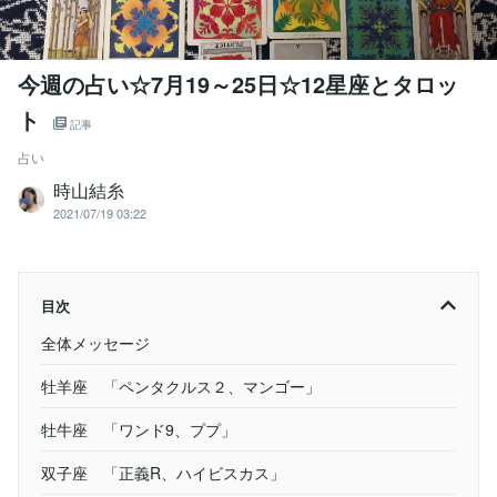
今週の占い☆7月19～25日☆12星座とタロッ
ト
記事
占い
時山結糸
2021/07/19 03:22
目次
全体メッセージ
牡羊座 「ペンタクルス２、マンゴー」
牡牛座 「ワンド9、ププ」
双子座 「正義R、ハイビスカス」