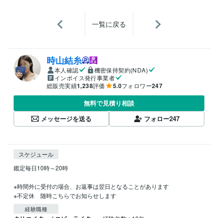
一覧に戻る
時山結糸
本人確認
機密保持契約(NDA)
インボイス発行事業者
総販売実績
1,238
評価
5.0
フォロワー
247
無料で見積り相談
メッセージを送る
フォロー
247
スケジュール
鑑定毎日10時～20時

※時間外に受付の場合、お返事は翌日となることがあります

※不定休　随時こちらでお知らせします
経験職種