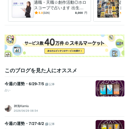
英語
日常会話レベル
適職・天職☆創作活動◎ホロ
恋・
フランス語
日常会話レベル
スコープで占います 出生チ
ト占
ャートでひもとく、あなたの
ッセ
5.0
(326)
8,000
円
5.0
「才能」「財産」
このブログを見た人にオススメ
今週の運勢・6/29-7/5
記事
占い
神海Kamiu
2026/06/29 08:54
今週の運勢・7/27-8/2
記事