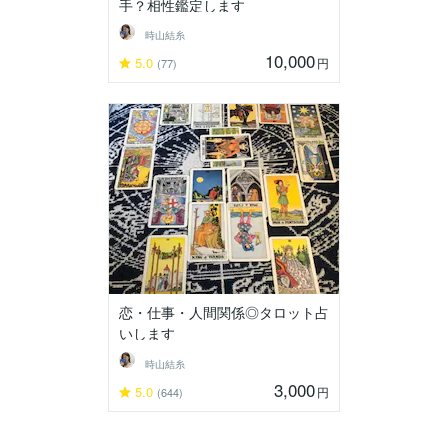
手？相性鑑定します
時山結糸
10,000
5.0
円
(77)
恋・仕事・人間関係◎タロット占
いします
時山結糸
3,000
5.0
円
(644)