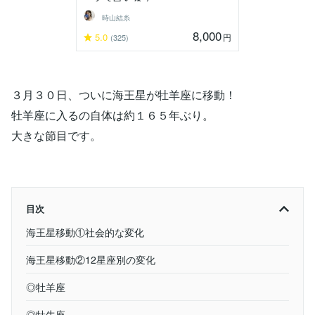
時山結糸
8,000
5.0
円
(325)
３月３０日、ついに海王星が牡羊座に移動！
牡羊座に入るの自体は約１６５年ぶり。
大きな節目です。
目次
海王星移動①社会的な変化
海王星移動②12星座別の変化
◎牡羊座
◎牡牛座