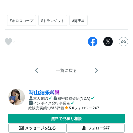
#ホロスコープ
#トランジット
#海王星
5
一覧に戻る
時山結糸
本人確認
機密保持契約(NDA)
インボイス発行事業者
総販売実績
1,236
評価
5.0
フォロワー
247
無料で見積り相談
メッセージを送る
フォロー
247