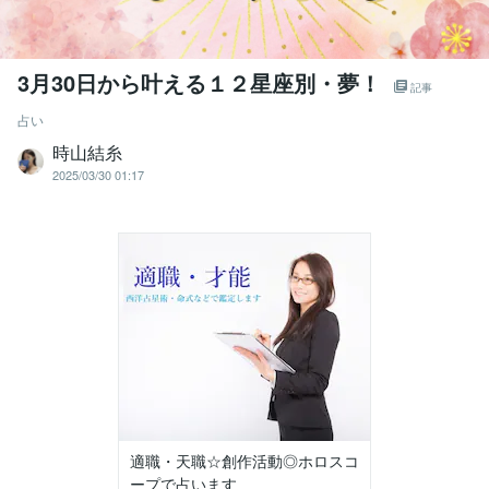
3月30日から叶える１２星座別・夢！
記事
占い
時山結糸
2025/03/30 01:17
適職・天職☆創作活動◎ホロスコ
ープで占います