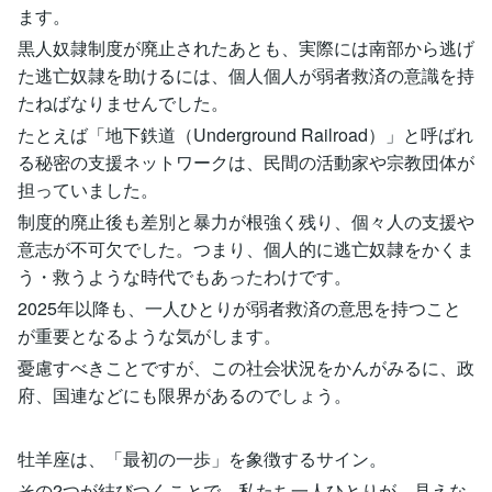
ます。
黒人奴隷制度が廃止されたあとも、実際には南部から逃げ
た逃亡奴隷を助けるには、個人個人が弱者救済の意識を持
たねばなりませんでした。
たとえば「地下鉄道（Underground Railroad）」と呼ばれ
る秘密の支援ネットワークは、民間の活動家や宗教団体が
担っていました。
制度的廃止後も差別と暴力が根強く残り、個々人の支援や
意志が不可欠でした。つまり、個人的に逃亡奴隷をかくま
う・救うような時代でもあったわけです。
2025年以降も、一人ひとりが弱者救済の意思を持つこと
が重要となるような気がします。
憂慮すべきことですが、この社会状況をかんがみるに、政
府、国連などにも限界があるのでしょう。
牡羊座は、「最初の一歩」を象徴するサイン。
その2つが結びつくことで、私たち一人ひとりが、見えな