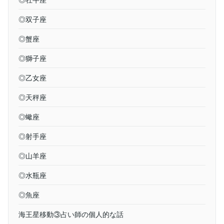
◎双子座
◎蟹座
◎獅子座
◎乙女座
◎天秤座
◎蠍座
◎射手座
◎山羊座
◎水瓶座
◎魚座
海王星移動③占い師の個人的な話