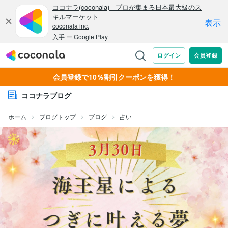
会員登録で10％割引クーポンを獲得！
ココナラブログ
ホーム
ブログトップ
ブログ
占い