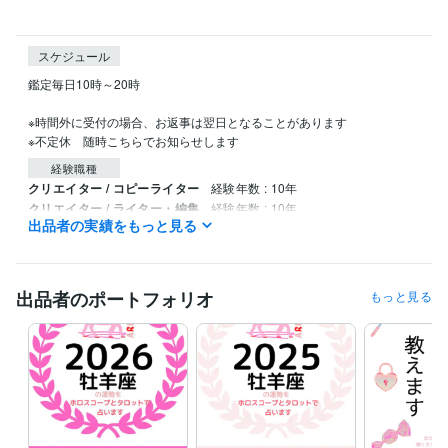
スケジュール
鑑定毎日10時～20時

※時間外に受付の場合、お返事は翌日となることがあります

※不定休　随時こちらでお知らせします
経験職種
クリエイター / コピーライター
経験年数 : 10年
クリエイター / ライター・編集
経験年数 : 10年
出品者の実績をもっと見る
職歴
時山結糸
2017年12月 ~ 現在
出品者のポートフォリオ
もっと見る
受賞歴
『2022年牡羊座の運勢をホロスコープとタロットで占います』
『パ
ーソナル占星術』シリーズ
『2023年牡羊座の運勢をホロスコープと
タロットで占います』
2024年12星座の運勢をホロスコープとタロッ
トで占います
『タロットであの人の気持ちを占います』
資格・検定
普通自動車第一種運転免許
取得年 : 2013年