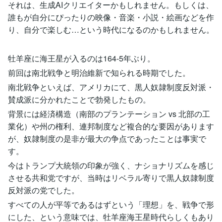
それは、生成AIクリエイターかもしれません。もしくは、
誰もが自分にぴったりの映像・音楽・小説・絵画などを作
り、自分で楽しむ…という時代になるのかもしれません。
牡羊座に海王星が入るのは164-5年ぶり。
前回は南北戦争と明治維新で知られる時期でした。
南北戦争といえば、アメリカにて、黒人奴隷制度反対派・
賛成派に分かれたことで勃発したもの。
背景には経済構造（南部のプランテーション vs 北部の工
業化）や州の権利、連邦制度など複合的な要因があります
が、奴隷制度の是非が最大の争点であったことは事実で
す。
今はトランプ大統領の印象が強く、ナショナリズムを感じ
させる共和党ですが、当時はリベラル寄りで黒人奴隷制度
反対派の党でした。
すべての人が平等であるはずという「理想」を、戦争で形
にした、という意味では、牡羊座海王星時代らしくもあり