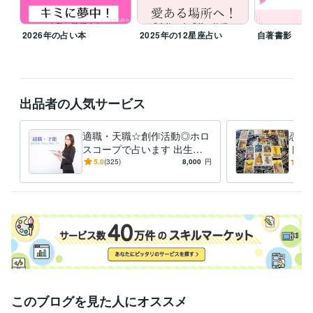
得意分野
占い
タロット占い
西洋占星術／ホロスコープ鑑定
2026年の占い本
2025年の12星座占い
自著書影
占い
ホロスコープ
西洋占星術
タロット占い
占い
九星気学
学歴
四年制大学
2006年3月 ~ 2010年2月
出品者の人気サービス
語学力
英語
日常会話レベル
適職・天職☆創作活動◎ホロ
恋・
フランス語
日常会話レベル
スコープで占います 出生チ
ト占
ャートでひもとく、あなたの
ッセ
5.0
(325)
8,000
円
5.0
「才能」「財産」
このブログを見た人にオススメ