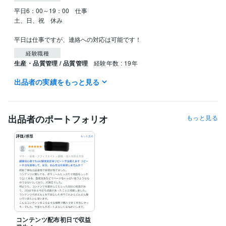
平日6：00～19：00　仕事

土、日、祝　休み

平日は仕事ですが、連絡への対応は可能です！
経験職種
生産・品質管理 / 品質管理
経験年数 : 19年
出品者の実績をもっと見る
受賞歴
A級インストラクター試験トップ合格
B級インストラクター試験トッ
プ合格
バッジテスト1級トップ合格
バッジテスト2級トップ合格
出品者のポートフォリオ
もっと見る
資格・検定
第二種電気工事士
取得年 : 2002年
得意分野
資産運用・副業の相談
物販全般
アフィリエイト
FX
スノーボード
副業 ビジネス 物販
コンテンツ配布初日で収益