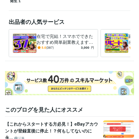
発生１
出品者の人気サービス
在宅で完結！スマホでできた
副業
おすすめ簡単副業教えます
㊙リ
初心者主婦でも30万稼げたか
宅主
5.0
(387)
3,000
円
4.9
んたん副業！無料×仕組化×自
心者
働化
開！
このブログを見た人にオススメ
【これからスタートする方必見！】eBayアカウ
ントが登録直後に停止！？何もしてないのに
永...
記事