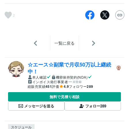
2
一覧に戻る
☆エース☆副業で月収50万以上継続
中！
本人確認
機密保持契約(NDA)
インボイス発行事業者
未登録
総販売実績
451
評価
4.9
フォロワー
289
無料で見積り相談
メッセージを送る
フォロー
289
スケジュール