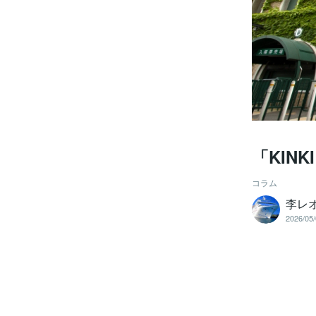
「KINK
コラム
李レ
2026/05/