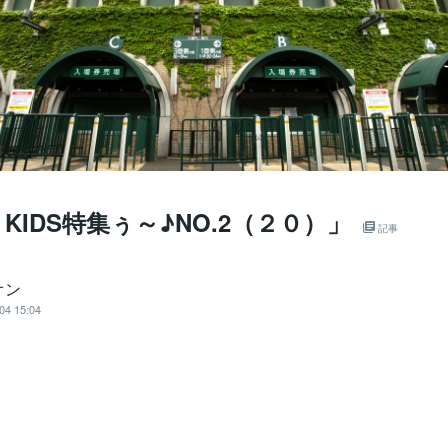
I KIDS特集ぅ～♪NO.2（２０）」
記事
オン
04 15:04