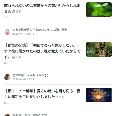
離れられないのは前世からの繋がりかもしれま
せん
記事
占い
まるで彼が話してるかのようにお届けl運子
2026/04/10 05:18
【前世の記憶】「初めて会った気がしない…」
すぐ彼に惹かれたのは、魂が覚えていたからで
す。
記事
占い
恋愛鑑定士 ⁂ 美月（みつき）
2026/04/08 23:24
【新メニュー解禁】貴方の迷いを断ち切る、新
しい鑑定をご用意いたしました
告知
占い
宮美 絃｜霊視・縁結び祈祷