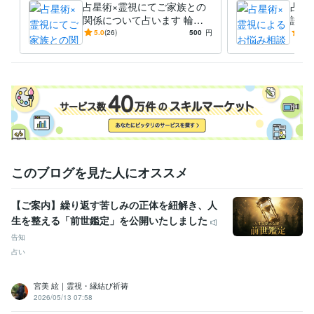
占星術×霊視にてご家族との
占星
関係について占います 輪廻
談い
の法則に基づき現世での行い
基づ
5.0
(26)
500
円
4.9
が未来を創ります。
創り
このブログを見た人にオススメ
【ご案内】繰り返す苦しみの正体を紐解き、人
生を整える「前世鑑定」を公開いたしました
告知
占い
宮美 絃｜霊視・縁結び祈祷
2026/05/13 07:58