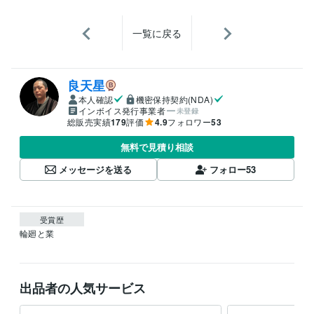
一覧に戻る
良天星
本人確認
機密保持契約(NDA)
インボイス発行事業者
未登録
総販売実績
179
評価
4.9
フォロワー
53
無料で見積り相談
メッセージを送る
フォロー
53
受賞歴
輪廻と業
出品者の人気サービス