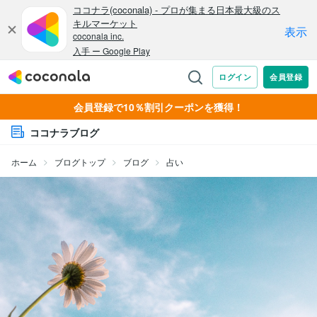
会員登録で10％割引クーポンを獲得！
ココナラブログ
ホーム
ブログトップ
ブログ
占い