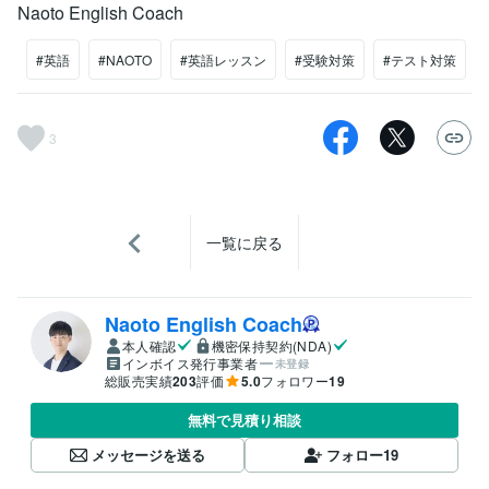
Naoto English Coach
#英語
#NAOTO
#英語レッスン
#受験対策
#テスト対策
3
一覧に戻る
Naoto English Coach
本人確認
機密保持契約(NDA)
インボイス発行事業者
未登録
総販売実績
203
評価
5.0
フォロワー
19
無料で見積り相談
メッセージを送る
フォロー
19