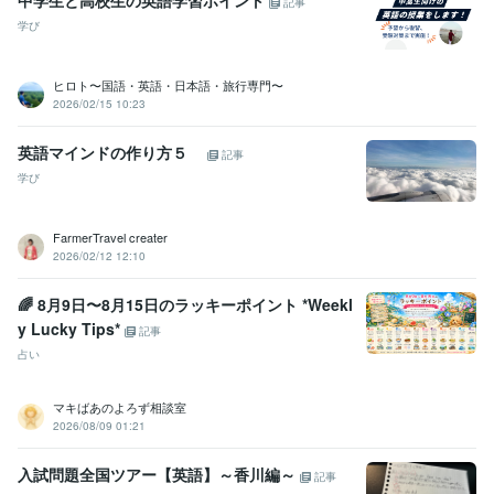
中学生と高校生の英語学習ポイント
記事
学び
ヒロト〜国語・英語・日本語・旅行専門〜
2026/02/15 10:23
英語マインドの作り方５
記事
学び
FarmerTravel creater
2026/02/12 12:10
🌈 8月9日〜8月15日のラッキーポイント *Weekl
y Lucky Tips*
記事
占い
マキばあのよろず相談室
2026/08/09 01:21
入試問題全国ツアー【英語】～香川編～
記事