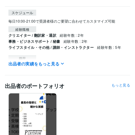
スケジュール
毎日10:00-21:00で受講者様のご要望に合わせてカスタマイズ可能
経験職種
クリエイター / 翻訳家・通訳
経験年数 : 2年
事務・ビジネスサポート / 秘書
経験年数 : 2年
ライフスタイル・その他 / 講師・インストラクター
経験年数 : 5年
職歴
出品者の実績をもっと見る
東日本旅客鉄道株式会社
2017年3月 ~ 2023年6月
Naoto English Coach
2023年11月 ~ 現在
資格・検定
出品者のポートフォリオ
もっと見る
TOEIC
取得年 : 2022年
秘書技能検定2級
取得年 : 2022年
個人情報保護士
取得年 : 2022年
実用英語技能検定準1級
取得年 : 2014年
得意分野
オンラインレッスン・習い事
英語学習コーチング
ライティング・翻訳
翻訳、英訳校正