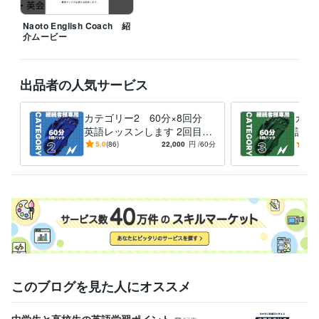
語学力
英語
ネイティブレベル
Naoto English Coach 紹
介ムービー
出品者の人気サービス
カテゴリー2 60分×8回分
カテ
英語レッスンします 2回目以
語レ
降の方で月単位の継続購入を
の英
5.0
(86)
22,000
円
/60分
5.0
いただける方専用プランです
このブログを見た人にオススメ