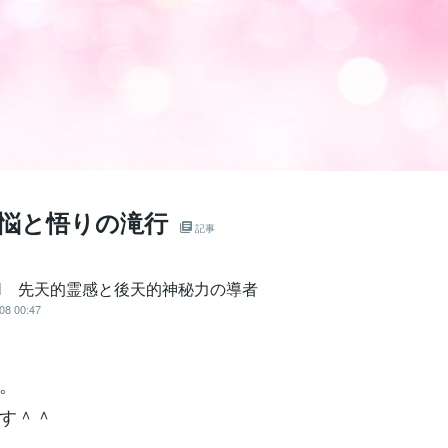
煩悩と悟りの滝行
記事
EN 先天的霊感と後天的神秘力の導者
08 00:47
。
す＾＾