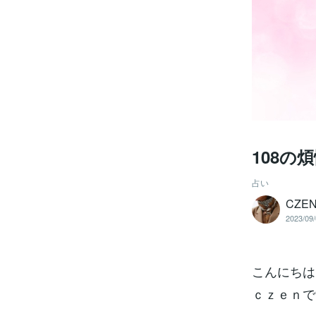
108の
占い
CZ
2023/09/
こんにちは
ｃｚｅｎで