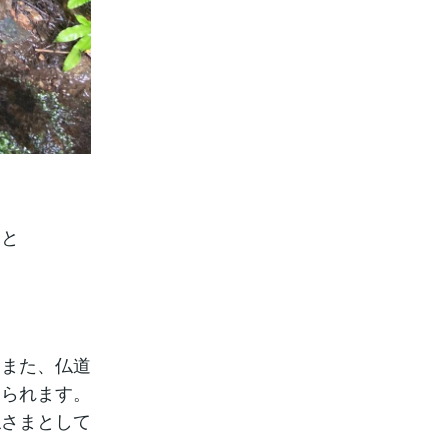
あと
、また、仏道
おられます。
仏さまとして